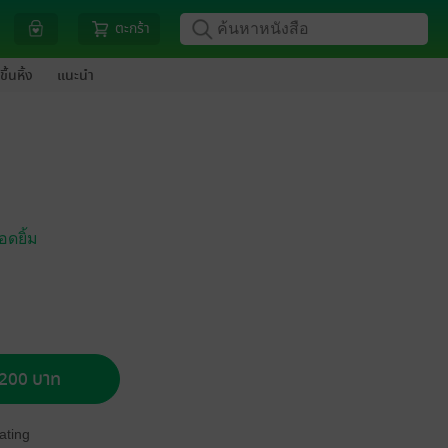
ตะกร้า
ขึ้นหิ้ง
แนะนำ
ดยิ้ม
อ 200 บาท
ating