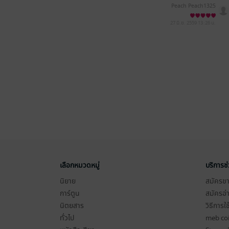
Peach Peach1325
27 มิ.ย. 2559
13:26 น.
เลือกหมวดหมู่
บริการช
นิยาย
สมัครขาย
การ์ตูน
สมัครอ่
นิตยสาร
วิธีการใ
ทั่วไป
meb co