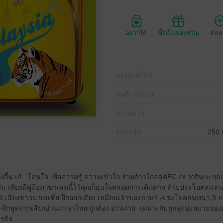
อยากได้
ซื้อเป็นของขวัญ
ติด
ประเภทไฟล์
วันที่วางขาย
ความยาว
ราคาปก
250 
ึงกึ๋น เก๋...โดนใจ เพื่อความรู้ ความเข้าใจ ร่วมก้าวไกลสู่AEC อยากกินบะกุด
งหวั่น เพียงมีคู่มือภาษาเล่มนี้ไว้คุณก็อุ่นใจตลอดการเดินทาง ด้วยประโยตส
 เสียงชาวมาเลเซีย ฝึกออกเสียง เหมือนเจ้าของภาษา -ประโยคสนทนา 3 
-ฝึกพูดจากเสียงอ่านภาษาไทย ถูกต้อง อ่านง่าย -เหมาะกับทุกจุดมุ่งหมายขอ
ุรกิจ