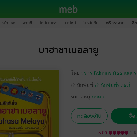
หน้าแรก
ขายดี
ใหม่มาแรง
มาใหม่
โปรโมชัน
ฟรีกระจาย
ฮิต
บาฮาซาเมอลายู
โดย
วรกร นิปกากร มัธธาณะ รอ
สำนักพิมพ์
สำนักพิมพ์ทฤษฎี
หมวดหมู่
ภาษา
ทดลองอ่าน
ซื้
5.00
1 R