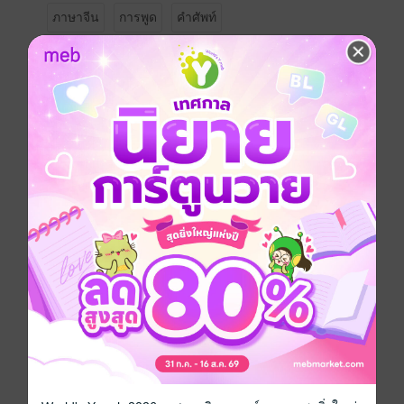
ภาษาจีน
การพูด
คำศัพท์
ซีรีส์
เพื่อนภาษาจีน
ประเภทไฟล์
pdf
วันที่วางขาย
30 ธันวาคม 2558
ความยาว
73 หน้า
ราคาปก
150 บาท (ประหยัด 20%)
เล่มอื่นๆ ในซีรีส์
ดูทั้งหมด