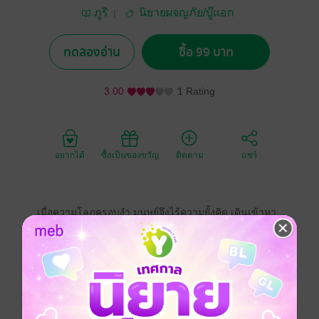
ภูริ
นิยายผจญภัย/บู๊แอก
ชัน
ทดลองอ่าน
ซื้อ 99 บาท
3.00
1 Rating
อยากได้
ซื้อเป็นของขวัญ
ติดตาม
แชร์
เมื่อความโลภครอบงำ มนุษย์จึงไร้ความยั้งคิด เดินเข้าหา
ความตายอย่างไม่รู้ตัว ซึ่งปีศาจร้ายผู้หวงสมบัติก็ไร้ปราณี
ฉุดคร่าเอาดวงวิญญาณของเหล่ามนุษย์ที่ว่ามาเป็นบริวาร
ไว้คอยขัดขวางผู้คน ที่จะมาแย่งเอาทรัพย์สมบัตของมันไป
ร้อนถึงคนดีมีวิชา ที่ต้องเข้ามาหาทางปราบเจ้าปีศาจร้าย
แต่ไม่ใช่เรื่องง่าย ในเมื่อมันมีทั้งฤทธิ์และพลังอำนาจเร้น
ลับร้ายกาจ ไม่นับบริวารที่เป็นสัตว์ป่าตัวมหึมา แถมมี
นัยน์ตาเป็นเพชร ซึ่งทำให้เจ้าสัตว์ตัวนี้ อยู่ยงคงกระพัน