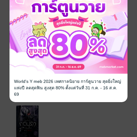
ยิงฟันไม่เข้า ยากที่คนธรรมดาจะทำอะไรมันได้ และเป็น
ฝ่ายต้องสังเวยชีวิตให้กับความดุร้ายของมันคนแล้วคน
เล่า....
ซีรีส์
ทูตนรกตาเพชร
ประเภทไฟล์
pdf, epub
(สารบัญ)
วันที่วางขาย
24 ธันวาคม 2558
ความยาว
495 หน้า (≈ 68,847 คำ)
ราคาปก
129 บาท (ประหยัด 23%)
World's Y meb 2026 เทศกาลนิยาย การ์ตูนวาย สุดยิ่งใหญ่
แห่งปี ลดสุดฟิน สูงสุด 80% ตั้งแต่วันที่ 31 ก.ค. - 16 ส.ค.
69
เล่มอื่นๆ ในซีรีส์
ดูทั้งหมด