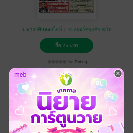
อาลาดินออนไลน์
สปอร์ตพูลXรายวัน
ซื้อ 25 บาท
No Rating
อยากได้
ซื้อเป็นของขวัญ
ติดตาม
แชร์
หนังสือพิมพ์สปอร์ตพูลXรายวัน วันพฤหัสบดีที่ 13 มีนาคม
พ.ศ.2568