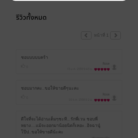
รีวิวทั้งหมด
หน้าที่ 1
ชอบบบบบคร้า
Rose
0
15 ม.ค. 2559
9:45 น.
ชอบมากคะ..ขอให้ขายดีๆนะคะ
Rose
0
30 ธ.ค. 2558
9:2 น.
ดีใจที่จะได้อ่านเต็มๆซะที...รักพี่เวน ชอบพี่
หยาง....แม้จะออกมาน้อยนิดก็เหอะ..อิจฉานู๋
โป๊ป..ขอให้ขายดีน้ะคะ