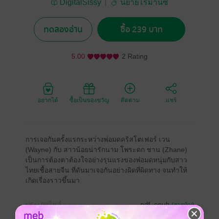
DigitalSissy
นิยายโรมานซ์
ทดลองอ่าน
ซื้อ 239 บาท
5.00
2 Rating
อยากได้
ซื้อเป็นของขวัญ
ติดตาม
แชร์
การเจอกันครั้งแรกระหว่างพ่อมดคริสโตเฟอร์ เวน
(Wayne) กับ สาวน้อยน่ารักนาม โพระดก ชาน (Zhane)
เป็นการต้องตาต้องใจอย่างรุนแรงของพ่อมดหนุ่มกับสาว
ไทยเชื้อสายจีน ที่ดันมาเจอกันอย่างผิดที่ผิดทาง จนทำให้
เกิดเรื่องราวขึ้นมา
ประเภทไฟล์
pdf, epub
(สารบัญ)