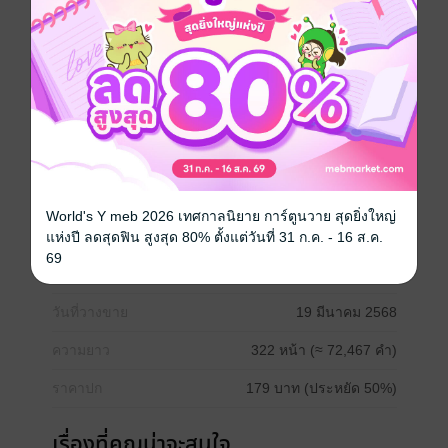
"องค์หญิงต้องการให้กระหม่อมทำสิ่งใด"
"แต่งงานกับข้า" หยุนซีเอ่ยอย่างชัดเจน
"เหตุใดถึงต้องการแต่งกับกระหม่อมเล่า"
"เพราะทหารห้าแสนในมือท่าน ขอท่านแม่ทัพช่วยปกป้อง
องค์รัชทายาทด้วย"
คำขอของนางทำให้เขาเหยียดยิ้มเย้ยหยัน ทุกคนที่เข้ามา
หาเขาต่างก็เพื่อผลประโยชน์ทั้งนั้น
จีนโบราณ
World's Y meb 2026 เทศกาลนิยาย การ์ตูนวาย สุดยิ่งใหญ่
แห่งปี ลดสุดฟิน สูงสุด 80% ตั้งแต่วันที่ 31 ก.ค. - 16 ส.ค.
69
ประเภทไฟล์
pdf, epub
(สารบัญ)
วันที่วางขาย
19 มีนาคม 2568
ความยาว
322 หน้า (≈ 72,467 คำ)
ราคาปก
179 บาท (ประหยัด 50%)
เรื่องที่คุณน่าจะสนใจ