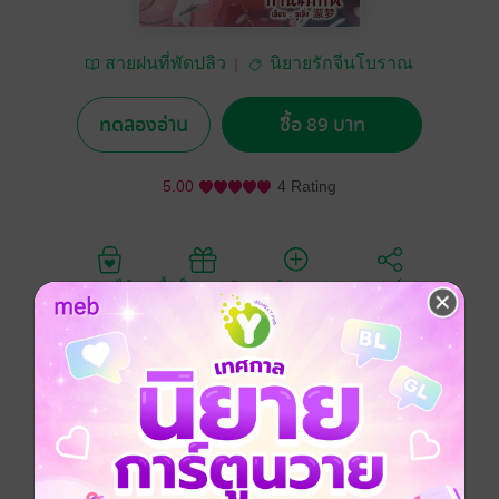
สายฝนที่พัดปลิว
นิยายรักจีนโบราณ
ทดลองอ่าน
ซื้อ 89 บาท
5.00
4 Rating
อยากได้
ซื้อเป็นของขวัญ
ติดตาม
แชร์
ซ่งหยุนซีองค์หญิงใหญ่ ผู้เย็นชาไร้ใจ ตกหลุมรักแม่ทัพหนุ่ม
เหอเทียนหยางตั้งแต่แรกเห็น เพื่อปกป้องรัชทาทจึงยอมทวง
บุญคุณที่เคยช่วยชีวิต บีบให้เหอเทียนหยางแต่งานกับตน
โดยไม่สนว่าเขายังไว้ทุกข์ให้ให้ฮูหยินที่จากไปอยู่หรือไม่
......................................................................................
.................