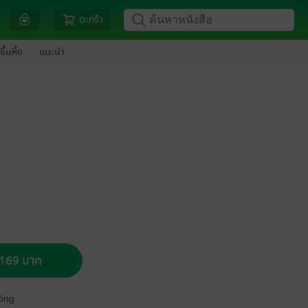
ตะกร้า
ขึ้นหิ้ง
แนะนำ
อ 169 บาท
ing