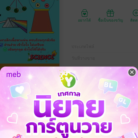
อยากได้
ซื้อเป็นของขวัญ
ติด
ประเภทไฟล์
วันที่วางขาย
ความยาว
ราคาปก
189 
เป็น E-book ที่สร้างขึ้นเพื่อให้ผู้เรียนสามารถเรียนรู้ด้วยตนเองได้อย่างมีป
เจาะลึกเนื้อหาฟิสิกส์ ม.5 และใช้เรียนเพื่อทบทวนความรู้เดิม ภายในมีเนื้อหา
ทุกจุด นำไปใช้ได้จริง ประกอบไปด้วยเนื้อจำนวน 7 เรื่อง 1) การเคลื่อนที่แบบ
งคลื่น 4) แสงเชิงรังสี 5) เสียง 6) ไฟฟ้าสถิต และ 7) ไฟฟ้ากระแส