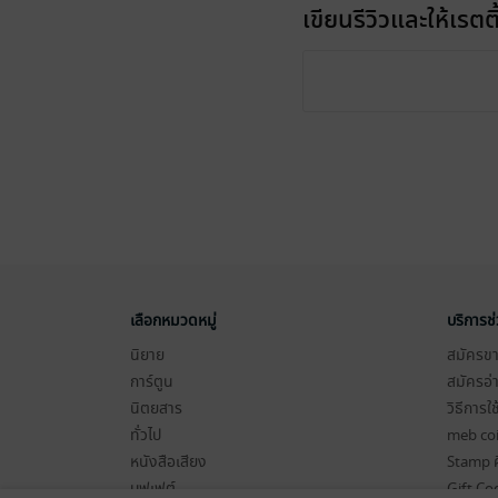
เขียนรีวิวและให้เรตติ
เลือกหมวดหมู่
บริการช
นิยาย
สมัครขาย
การ์ตูน
สมัครอ่
นิตยสาร
วิธีการใ
ทั่วไป
meb co
หนังสือเสียง
Stamp ค
บุฟเฟต์
Gift Co