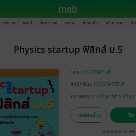
หน้าแรก
ขายดี
ใหม่มาแรง
มาใหม่
โปรโมชัน
ฟรีกระจาย
ฮิต
Physics startup ฟิสิกส์ ม.5
โดย
KV STARTUP
สำนักพิมพ์
KV STARTUP
หมวดหมู่
การศึกษา/ตำราเรียน
ทดลองอ่าน
ซื้
No Rat