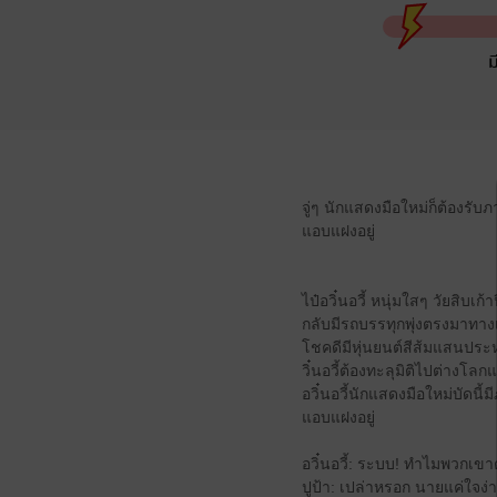
ม
จู่ๆ นักแสดงมือใหม่ก็ต้องรั
แอบแฝงอยู่
ไป๋อวิ๋นอวี้ หนุ่มใสๆ วัยสิบ
กลับมีรถบรรทุกพุ่งตรงมาทาง
โชคดีมีหุ่นยนต์สีส้มแสนประ
วิ๋นอวี้ต้องทะลุมิติไปต่างโล
อวิ๋นอวี้นักแสดงมือใหม่บัดน
แอบแฝงอยู่
อวิ๋นอวี้: ระบบ! ทำไมพวกเขา
ปูป้า: เปล่าหรอก นายแค่ใจง่