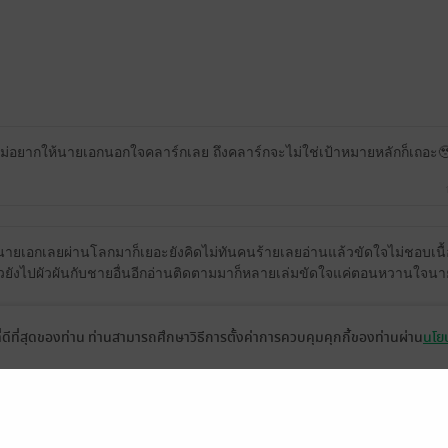
 ไม่อยากให้นายเอกนอกใจคลาร์กเลย ถึงคลาร์กจะไม่ใช่เป้าหมายหลักก็เถอะ
ัยนายเอกเลยผ่านโลกมาก็เยอะยังคิดไม่ทันคนร้ายเลยอ่านแล้วขัดใจไม่ชอบเนื
อยู่แล้วยังไปผัวผันกับชายอื่นอีกอ่านติดตามมาก็หลายเล่มขัดใจแค่ตอนหวานใจน
มี
ที่ดีที่สุดของท่าน ท่านสามารถศึกษาวิธีการตั้งค่าการควบคุมคุกกี้ของท่านผ่าน
นโยบ