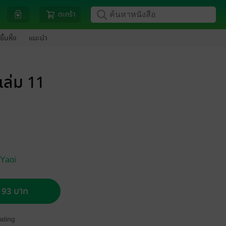
ตะกร้า
ขึ้นหิ้ง
แนะนำ
เล่ม 11
 Yaoi
อ 93 บาท
ating