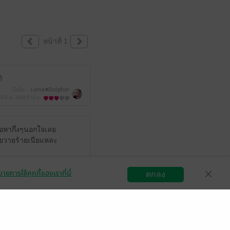
หน้าที่ 1

มีแล้ว -
Loma❌Dolphin
16 มิ.ย. 2568
0:12 น.
้อหากึ่งๆนอกใจเลย
ายวายร้ายเนี่ยแหละ
แล้ว -
fb-1774238629412140
ายการใช้คุกกี้ของเราที่นี่
ตกลง
8 พ.ค. 2568
15:57 น.
สมัครขายอีบุ๊ก
วิธีการใช้งาน
ติดต่อเรา