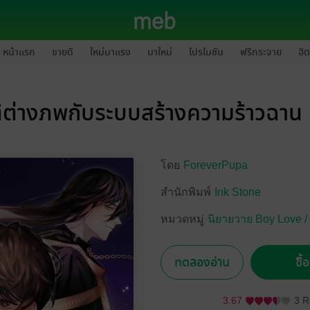
หน้าแรก
ขายดี
ใหม่มาแรง
มาใหม่
โปรโมชัน
ฟรีกระจาย
ฮิต
ติต่างภพกับระบบสร้างความร้าวฉาน 
โดย
ForeverPupa
สำนักพิมพ์
Ink Stone
หมวดหมู่
นิยายวาย Boy Love /
ทดลองอ่าน
ซื้
3.67
3 R