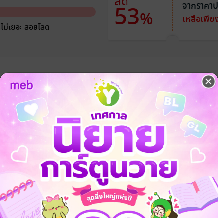
ลด
จากราคาป
53
%
เหลือเพีย
ีไม่เยอะ สอยโลด
บภารกิจกอบกู้โลกด้วยการไปเป็นมือที่สาม แต่ดูเหมือนว่าภารกิจของแต่ละโล
เก้าปี เพิ่งจะผันตัวมาเป็นนักแสดงหน้าใหม่ได้รับบทเล็กๆ มาบทหนึ่ง แต่ทว่าขณ
เขาด้วยความเร็วสูง!
หลาดหน้าตาละม้ายคล้ายดักแด้มาปรากฏตรงหน้าช่วยชีวิตไว้เขาได้อย่างทันท
กและปฏิบัติภารกิจทำลายความสัมพันธ์ของตัวละครคู่หลักให้สำเร็จเพื่อช่วยโล
ี้มีภารกิจกอบกู้โลกด้วยการไปเป็นมือที่สาม แต่ดูเหมือนว่าภารกิจของแต่ละโ
ตกหลุมรักฉันง่ายจัง เพราะฉันหล่อเกินต้านใช่ไหม
าย