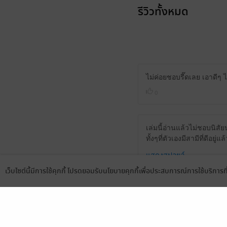
รีวิวทั้งหมด
ไม่ค่อยชอบรี๊ดเลย เอาดีๆ
0
เล่มนี้อ่านแล้วไม่ชอบนิส
ทั้งๆที่ตัวเองมีสามีที่ดี
แสดงสปอยล์
เว็บไซต์นี้มีการใช้คุกกี้ โปรดยอมรับนโยบายคุกกี้เพื่อประสบการณ์การใช้บริการ
0
Language
ดาวน์โหลดแอป
มีแล้ว -
ninなno
3 เม.ย. 2568
10:17 น.