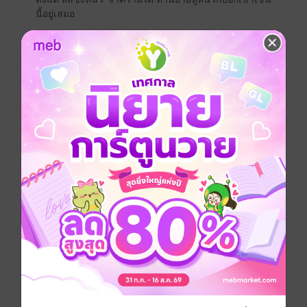
นี้อยู่เสมอ
ดังนั้นหลี่ชิงหนิวจึงคิดเช่นนี้อยู่เสมอเช่นกัน
ทั้งเขายังวิ่งได้ไม่เร็วเท่าท่านปู่ขาพิการ และมองเห็นไม่ได้
ไกลเท่าท่านปู่ตาบอด รวมถึงทักษะการกลั่นยาของเขาก็ยัง
นับว่าอ่อนด้อยนัก แม้กระทั่งจะล้มวัวดำก็ยังทำไม่ได้
จนมาวันหนึ่งหลี่ชิงหนิวได้จากหมู่บ้านนี้ไปและเขาก็ค้น
พบว่า ทุกคนที่เขาเจอนั้นไม่มีใครแข็งแกร่งเท่าเขา…
เขาจะต้องออกตามหาผู้ที่แข็งแกร่งที่สุดในใต้หล้า เพื่อที่
เขาจะได้กลายเป็นผู้ที่แข็งแกร่งที่สุดตามคำที่ท่านยายหู
หนวกเคยกล่าวไว้!"
การ์ตูนจีน
หนังสือแปล
แอกชัน
แฟนตาซี