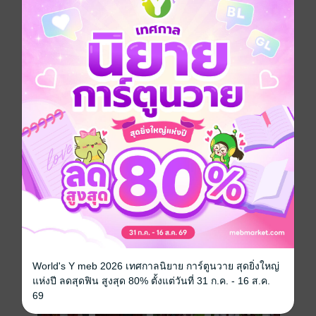
ก่อนได้ค่ะ
***กดซื้อผ่านหน้าเว็บจะได้ราคาที่ถูกกว่าซื้อผ่าน ios/apple
นะคะ***
รักวัยรุ่น
18+
ซีรีส์
Machine Shop
ประเภทไฟล์
pdf, epub
(สารบัญ)
วันที่วางขาย
22 มีนาคม 2568
ความยาว
365 หน้า (≈ 84,537 คำ)
ราคาปก
329 บาท (ประหยัด 30%)
เล่มอื่นๆ ในซีรีส์
ดูทั้งหมด
World's Y meb 2026 เทศกาลนิยาย การ์ตูนวาย สุดยิ่งใหญ่
แห่งปี ลดสุดฟิน สูงสุด 80% ตั้งแต่วันที่ 31 ก.ค. - 16 ส.ค.
69