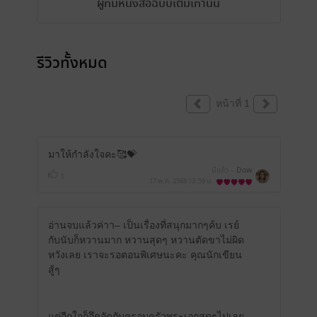
ผู้ที่มีหนังสือฉบับเต็มเท่านั้น
รีวิวทั้งหมด
หน้าที่ 1
มาให้กำลังใจคะ🥰💝
มีแล้ว -
Dow
1
17 พ.ค. 2568
13:59 น.
อ่านจบแล้วค่าา– เป็นเรื่องที่สนุกมากๆค้บ เรย์
กับนับก็หวานมาก หวานสุดๆ หวานตัดขาไม่ผิด
หวังเลย เราจะรอตอนพิเศษนะคะ คุณนักเขียน
สู้ๆ
แต่อีกใจก็อึดอัดกับครอบครัวพระเอกสุดๆไปเลย