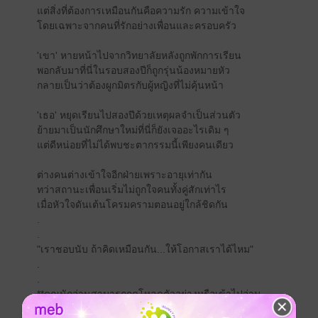
แต่สิ่งที่ต้องการเหมือนกันคือความรัก ความเข้าใจ
โดยเฉพาะจากคนที่รักอย่างเพื่อนและครอบครัว
'เขา' หายหน้าไปจากวิทยาลัยหลังถูกพักการเรียน
พอกลับมาที่นี่ในรอบสองปีก็ถูกรุ่นน้องหมายหัว
กลายเป็นว่าต้องผูกมิตรกับผู้หญิงที่ไม่คุ้นหน้า
'เธอ' หยุดเรียนไปสองปีด้วยเหตุผลจำเป็นส่วนตัว
ย้ายมาเป็นนักศึกษาใหม่ที่นี่ก็ยังเจออะไรเดิม ๆ
แต่ดีหน่อยที่ไม่ได้พบชะตากรรมนี้เพียงคนเดียว
ต่างคนต่างเข้าใจอีกฝ่ายเพราะอายุเท่ากัน
ทว่าสถานะเพื่อนเริ่มไม่ถูกใจคนทั้งคู่สักเท่าไร
เมื่อหัวใจดันเต้นโครมครามตอนอยู่ใกล้ชิดกัน
.
.
"เราชอบนับ ถ้าคิดเหมือนกัน...ให้โอกาสเราได้ไหม"
.
.
**คุณนักอ่านสามารถกดโหลดตัวอย่างหรือเข้าไปอ่าน
เนื้อหารายตอนใน readAwrite เพื่อประกอบการตัดสินใจ