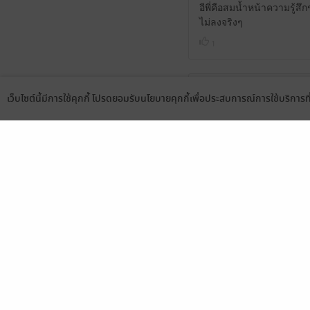
อีพี่คือสมน้ำหน้าความรู้สึ
ไม่ลงจริงๆ
1
สนุกดีค่ะ อ่านไปอยากกระ
เว็บไซต์นี้มีการใช้คุกกี้ โปรดยอมรับนโยบายคุกกี้เพื่อประสบการณ์การใช้บริการ
Language
ดาวน์โหลดแอป
1
ตอนแรกนี่ พระเอกคิดว่าตัว
ไม่ได้รู้สึกว่ารัก? คือมาร
เจ้าตัวก็ไม่ได้คิดว่าตัวเอง
คือแบบยังรู้สึกอึนๆ ที่พระ
แหละ อยู่ดีๆโลเลมารักนา
1