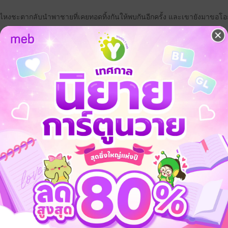
่ไหงชะตากลับนำพาชายที่เคยทอดทิ้งกันให้พบกันอีกครั้ง และเขายังมาขอโอก
ลับไปหาท่านแล้ว หลี่หมิงอี้!!!
ใหญ่ ทั้งภัยธรรมชาติ และ สงคราม ปิงหลางเย่ว ท่านหญิงจากเมืองเป่ย เขียน
ทิ้งชายแดน ถึงส่งคนมาช่วยเหลือ
เป็นคนที่นางไม่อยากพบเจออีก
้ ที่ปิงหลางเย่วคนนี้เคยหลงรัก จนโง่เขลา ทำเรื่องเลวร้ายมากมาย ส่งผลให้
องหลวง นางก็ไม่อาจแก้ไขขอเปลี่ยนคนได้ ตั้งใจว่าต่างคนต่างอยู่ ไม่ยุ่งเกี่
บคอยเวียนมายุ่งเกี่ยวกับนางอยู่เรื่อย
าไม่อยากข้องแวะกับคนจิตใจสกปรกเช่นนาง