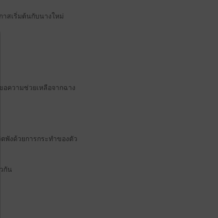
าสเริ่มต้นกับนางใหม่
ฎีกาขอความช่วยเหลือจากฉาง
ชีวิตพังด้วยการกระทำของตัว
ยวกัน