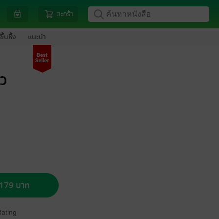
ตะกร้า
ขึ้นหิ้ง
แนะนำ
้ว
อ 179 บาท
Rating