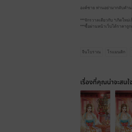
องค์ชาย ท่านอย่ามากลับคำน
***จักรวาลเดียวกับ *เกิดให
***ซื้อผ่านหน้าเว็บได้ราคาถูก
จีนโบราณ
โรแมนติก
เรื่องที่คุณน่าจะสนใ