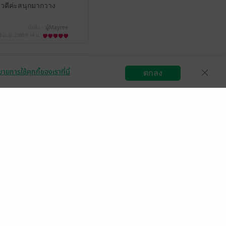
งราวดีค่ะสนุกมากวาง
มีแล้ว -
นู๋Mayree
8 เม.ย. 2568
0:14 น.
ายการใช้คุกกี้ของเราที่นี่
ตกลง
้ว -
Wilavun Grey Judiciary
สมัครขายอีบุ๊ก
วิธีการใช้งาน
ติดต่อเรา
7 เม.ย. 2568
5:36 น.
ี่นางเอกกลับไปแรกๆก็
ที่มีอะไรเกินเลยในแรก
ที่พระเอกพูดนั่น
มีแล้ว -
mpwng
เม.ย. 2568
13:43 น.