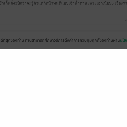
กช้าเกิ๊นตั้ง3ปีกว่าจะรู้ตัวแต่ก็หน้าทนดีแอบเจ้าน้ำตานะพระเอกเนี่ย55 เรื่อ
2
ทืบพระเอกไป
ที่ดีที่สุดของท่าน ท่านสามารถศึกษาวิธีการตั้งค่าการควบคุมคุกกี้ของท่านผ่าน
นโยบ
มีแล
ดู 1 ความเห็นย่อย
เองไม่ได้รู้สึกอะไรกับนางเอกจริงๆใช่มั้ยคะ คิดว่าตัวเองรักโมลี่? ซึ่งตอนท
ู้ว่ารักตอนมีผู้หญิงมาเข้าห้องนางเอกตอนที่นางเอกจากไปซักพักแล้วใช่มั้ยคะ 
รู้สึกอะไร แต่รู้สึกกับโมลี่มากกว่าเหรอคะ เข้าใจถูกมั้ยคะ
เอกพูดตอนแรกว่ารักโม่ลี่ เลยสงสัยว่าจะมีเฉลยประเด็นนี้มั้ย หรือว่าก็เป็นตาม
งเอกเฉยเลย
6 
ดู 1 ความเห็นย่อย