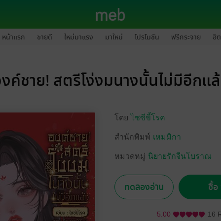
หน้าแรก
ขายดี
ใหม่มาแรง
มาใหม่
โปรโมชัน
ฟรีกระจาย
ฮิต
งค์ชาย! สตรีโง่งมนางนั้นไม่มีอีกแล
โดย
ไซซีขี้โรค
สำนักพิมพ์
เหมมิกา
หมวดหมู่
นิยายรักจีนโบราณ
ทดลองอ่าน
ซื้
5.00
16 