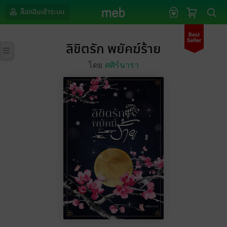
ล็อกอินเข้าระบบ
ลิขิตรัก พยัคฆ์ร้าย
โดย
ศศิร์นารา