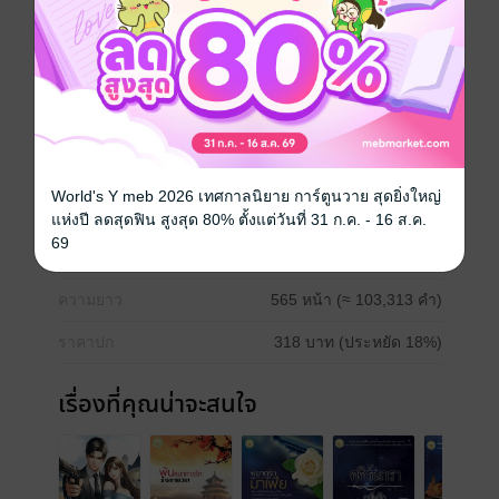
เป็นเจ้าของทั้งร่างกายและหัวใจของเธอ
คงเพราะโชคชะตาและฟ้ากำหนด นำพาเจ้าเหวินหลง
และลัลนามาพบกัน เรื่องราวความรักที่แสนวุ่นวายและสับ
สนอลม่านจึงเกิดขึ้น?
บทสรุปของความรักที่มาแบบพายุเฮอร์ลิเคนแคทรีนา
ระหว่างพวกเขา จะมีจุดจบอย่างไร ติดตามอ่านได้ใน
‘ลิขิตรัก...พยัคฆ์ร้าย’
World's Y meb 2026 เทศกาลนิยาย การ์ตูนวาย สุดยิ่งใหญ่
ประเภทไฟล์
pdf, epub
(สารบัญ)
แห่งปี ลดสุดฟิน สูงสุด 80% ตั้งแต่วันที่ 31 ก.ค. - 16 ส.ค.
69
วันที่วางขาย
08 มกราคม 2559
ความยาว
565 หน้า (≈ 103,313 คำ)
ราคาปก
318 บาท (ประหยัด 18%)
เรื่องที่คุณน่าจะสนใจ