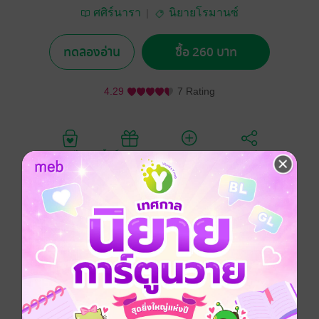
ศศิร์นารา
นิยายโรมานซ์
ทดลองอ่าน
ซื้อ 260 บาท
4.29
7 Rating
อยากได้
ซื้อเป็นของขวัญ
ติดตาม
แชร์
เพียงก้าวแรกที่ลัลนาเหยียบย่างเข้าสู่กรุงปักกิ่ง โชคชะตา
ก็พาเธอเข้าเกี่ยวข้องกับเจ้าเหวินหลง หนุ่มใหญ่วัย 39
เจ้าของโรงแรมชื่อดังกลางกรุงปักกิ่งและอีกหลายแห่งทั่ว
เมืองจีน
เพียงแวบแรกที่เจ้าเหวินหลงได้สบตาสาวน้อยมาดทอมบอ
ยนาม ลัลนา พงศกร หัวใจที่ไม่เคยหวั่นไหวกับผู้หญิงคน
ไหนมาก่อนของเขาก็เริ่มทำงาน และยิ่งได้เห็นความ
สามารถของเธอ เขาก็ยิ่งอยากได้ อยากครอบครองจับจอง