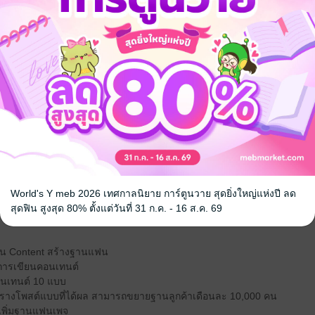
นังสือมาแล้วกว่า 300 คน
าอาแปะ สอนรวย จนมีผูติดตามกว่า 375K
้สำเร็จด้วยการทำหนังสือคิวอาร์โค้ดบุ๊ก จนมียอดขายถล่มทลายมาแล้วหลายท่
มาเป็นสินค้า
ชื่อเรื่อง
ารบัญ 4 แบบ
ที่มือใหม่เขียนได้ทันที
เป็น PowerPoint
สอน โดยใช้ PowerPoint
ป VDO อัตโนมัติผ่านระบบ ZOOM
ิป VDO เป็น QR Code
ังสือ ออกแบบปกด้วยโปรแกรม Adobe InDesign เรียนแล้วทำตาม ทำได้ทันที
World's Y meb 2026 เทศกาลนิยาย การ์ตูนวาย สุดยิ่งใหญ่แห่งปี ลด
การขอ ISBN รหัสสากลประจำหนังสือ มาตรฐาน และการตรวจสุดท้ายก่อนส่งเข้
สุดฟิน สูงสุด 80% ตั้งแต่วันที่ 31 ก.ค. - 16 ส.ค. 69
น Content สร้างฐานแฟน
นการเขียนคอนเทนต์
อนเทนต์ 10 แบบ
ตารางโพสต์แบบที่ได้ผล สามารถขยายฐานลูกค้าเดือนละ 10,000 คน
 เพิ่มฐานแฟนเพจ