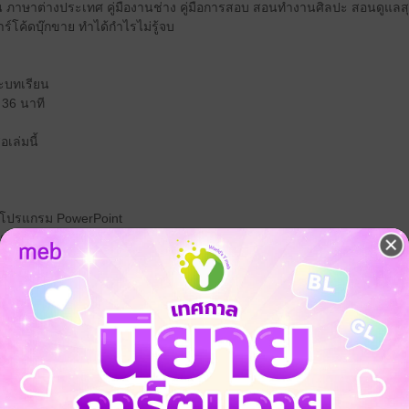
ทุน ภาษาต่างประเทศ คู่มืองานช่าง คู่มือการสอบ สอนทำงานศิลปะ สอนดูแลสุ
์โค้ดบุ๊กขาย ทำได้กำไรไม่รู้จบ
ะบทเรียน
 36 นาที
อเล่มนี้
้วยโปรแกรม PowerPoint
ยัดงบ ผ่านโปรแกรม Zoom
านออนไลน์
้งแต่เริ่มต้น จนส่งโรงพิมพ์)
ัย พืชผล
ลงานหนังสือทั่วประเทศ เช่น อย่ากลัวหนี้เรายังมีที่ยืน, เมื่อเป็นหนี้ สิ่งเร่งด่
มือ CEO MD GM Boss ยุคใหม่)