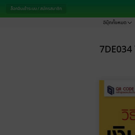
ล็อกอินเข้าระบบ / สมัครสมาชิก
อีบุ๊กทั้งหมด
7DE034 ว