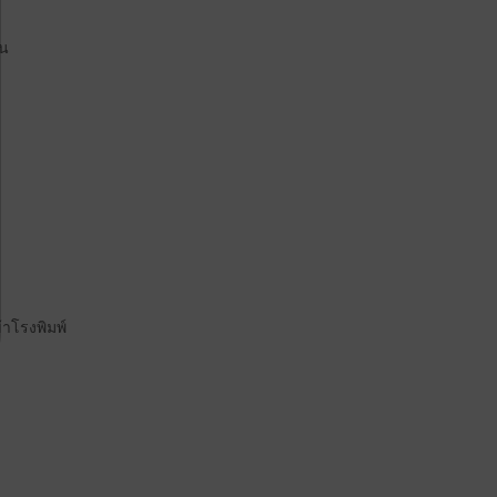
าน
าโรงพิมพ์