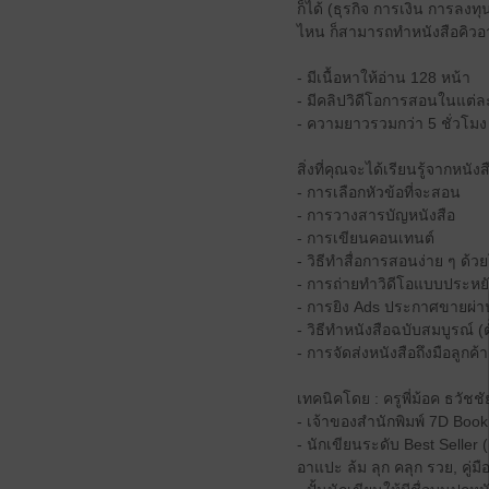
ก็ได้ (ธุรกิจ การเงิน การลง
ไหน ก็สามารถทำหนังสือคิวอาร
- มีเนื้อหาให้อ่าน 128 หน้า
- มีคลิปวิดีโอการสอนในแต่ล
- ความยาวรวมกว่า 5 ชั่วโมง
สิ่งที่คุณจะได้เรียนรู้จากหนังสื
- การเลือกหัวข้อที่จะสอน
- การวางสารบัญหนังสือ
- การเขียนคอนเทนต์
- วิธีทำสื่อการสอนง่าย ๆ ด
- การถ่ายทำวิดีโอแบบประห
- การยิง Ads ประกาศขายผ่
- วิธีทำหนังสือฉบับสมบูรณ์ (ตั
- การจัดส่งหนังสือถึงมือลูกค้า
เทคนิคโดย : ครูพี่ม้อค ธวัชช
- เจ้าของสำนักพิมพ์ 7D Book
- นักเขียนระดับ Best Seller (ผ
อาแปะ ล้ม ลุก คลุก รวย, คู่