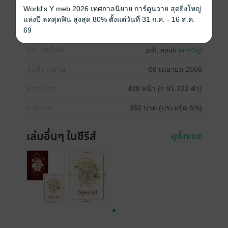
World's Y meb 2026 เทศกาลนิยาย การ์ตูนวาย สุดยิ่งใหญ่
แห่งปี ลดสุดฟิน สูงสุด 80% ตั้งแต่วันที่ 31 ก.ค. - 16 ส.ค.
69
ซีรีส์
เหนือเดือนเหนือ
ประเภทไฟล์
pdf, epub
(สารบัญ)
วันที่วางขาย
08 เมษายน 2568
ความยาว
438 หน้า (≈ 91,222 คำ)
ราคาปก
350 บาท (ประหยัด 6%)
เล่มอื่นๆ ในซีรีส์
ดูทั้งหมด