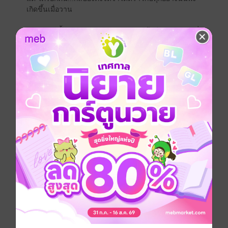
เกิดขึ้นเมื่อวาน
เพราะเหตุนั้น...การกลับมาเจอแฟนเก่า จึงมีผลกับแค่คนที่
ยังจดจำได้อย่าง หมอลลิล ไม่ใช่กับ เดือนเหนือ
หลังเลิกรากันไปสามปี เขาแปรเปลี่ยนไปจนไม่อาจเรียกได้
ว่า ยังมีสิ่งใดที่คงเดิม ทั้งนิ่งขรึมขึ้น น่าเกรงขาม อีกทั้งยัง
มากล้นไปด้วยอำนาจในมือ ไม่ต่างจากมาเฟียที่ใครเขาร่ำ
ลือ แล้วเช่นนี้คนอย่างเธอ จะไปต่อกรกับเขาได้อย่างไร
แต่ขึ้นชื่อว่าเหนือฟ้ายังมีฟ้า แล้วเหนือเดือนเหนือนั้นล่ะ
จะเป็นใครที่ได้ไปครอบครอง
'ถ้าไม่รัก'
'...'
'เธอก็ไม่น่ามาคบกันตั้งแต่แรก'
#เล่มนี้เป็นเล่มต่อจากเรื่อง 'ไออุ่นจากลมหนาว' แต่
สามารถอ่านแยกได้ เนื้อหาไม่เกี่ยวข้องกันค่ะ
#แนะนำสำหรับคนใช้ios ซื้อในเว็บถูกกว่านะคะ
โรมานซ์
18+
มาเฟีย
หมอ