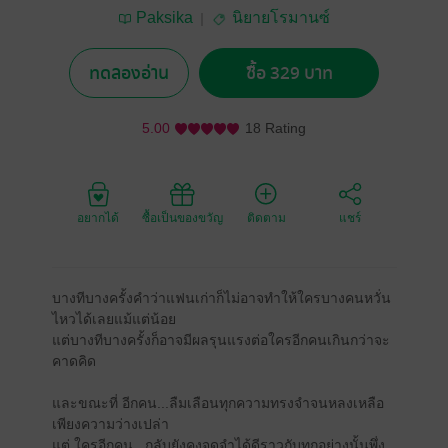
Paksika
นิยายโรมานซ์
ทดลองอ่าน
ซื้อ 329 บาท
5.00
18 Rating
อยากได้
ซื้อเป็นของขวัญ
ติดตาม
แชร์
บางทีบางครั้งคำว่าแฟนเก่าก็ไม่อาจทำให้ใครบางคนหวั่น
ไหวได้เลยแม้แต่น้อย
แต่บางทีบางครั้งก็อาจมีผลรุนแรงต่อใครอีกคนเกินกว่าจะ
คาดคิด
และขณะที่ อีกคน...ลืมเลือนทุกความทรงจำจนหลงเหลือ
เพียงความว่างเปล่า
แต่ ใครอีกคน...กลับยังคงจดจำได้ดีราวกับทุกอย่างนั้นพึ่ง