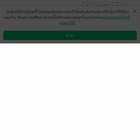
หน้าที่ 1
เว็บไซต์นี้มีการใช้คุกกี้ โปรดยอมรับนโยบายคุกกี้เพื่อประสบการณ์การใช้บริการที่ดีที่สุด
ของท่าน ท่านสามารถศึกษาวิธีการตั้งค่าการควบคุมคุกกี้ของท่านผ่าน
นโยบายการใช้คุกกี้
ของเราที่นี่
เล่มพิเศษมาแล้วน้าค้าา มาในชื่อเล่ม Special
เหนือเดือนเหนือ เลยย❤️
ตกลง
ดาวน์โหลดแอป
วิธีการใช้งาน
ติดต่อเรา
มีแล้ว -
Paksika(Triple__p)
0
14 พ.ค. 2568
19:23 น.
สนุกมากๆเลยค่ะ การดำเนินเรื่องของไรท์ไม่
เคยผิดหวังค่ะ 👏🏼👏🏼💕💕 (เล่มพิเศษใกล้มา
ยังค้าาาา รอไม่ไหวแล้ววว )
มีแล้ว -
EYJi
1
5 พ.ค. 2568
9:18 น.
ดู 1 ความเห็นย่อย
ตอนพิเศษจะมาตอนไหนคะไรท์อ่านแล้วสนุก
มากยังไม่อยากให้จบเลย
มีแล้ว -
MjAyMi0wMi0wNSAxNzo
1