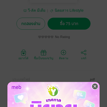
วี-ลัค มีเดีย
นิตยสาร Lifestyle
ทดลองอ่าน
ซื้อ 75 บาท
No Rating
อยากได้
ซื้อเป็นของขวัญ
ติดตาม
แชร์
ประเภทไฟล์
pdf
วันที่วางขาย
19 มกราคม 2559
ความยาว
140 หน้า
ราคาปก
95 บาท (ประหยัด 21%)