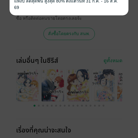
แห่งปี ลดสุดฟิน สูงสุด 80% ตั้งแต่วันที่ 31 ก.ค. - 16 ส.ค.
เวอร์ชันกระดาษมีวางขายที่เว็บไซต์สำนัก
69
พิมพ์ จะไม่มีขายโดย MEB นะจ๊ะ สามารถสั่ง
ซื้อ หรือติดต่อคนขายโดยตรงเลยจ้ะ
สั่งซื้อโดยตรงกับ สนพ.
เล่มอื่นๆ ในซีรีส์
ดูทั้งหมด
เรื่องที่คุณน่าจะสนใจ