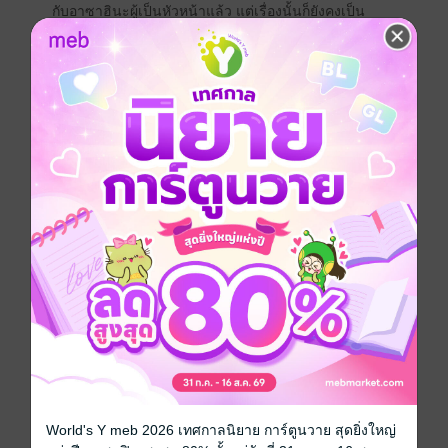
กับอาซาฮินะผู้เป็นหัวหน้าแล้ว แต่เรื่องนั้นก็ยังคงเป็น
เหมือนเดิม..... เรื่องราวอบอุ่นหัวใจ เล่าผ่านโมโมโกะ ผู้
ดูแลเด็กป่วย ที่จะทำให้คุณอมยิ้ม ร้องไห้ และมีกำลังใจขึ้น
มา
การ์ตูนผู้หญิง
การ์ตูนญี่ปุ่น
ดรามา
สไลซ์ออฟไลฟ์
ซีรีส์
หยาดน้ำตา 37.5°C
ประเภทไฟล์
pdf
วันที่วางขาย
11 เมษายน 2568
ความยาว
170 หน้า
ราคาปก
90 บาท (ประหยัด 15%)
สนใจเวอร์ชันกระดาษ เชิญทางนี้!
World's Y meb 2026 เทศกาลนิยาย การ์ตูนวาย สุดยิ่งใหญ่