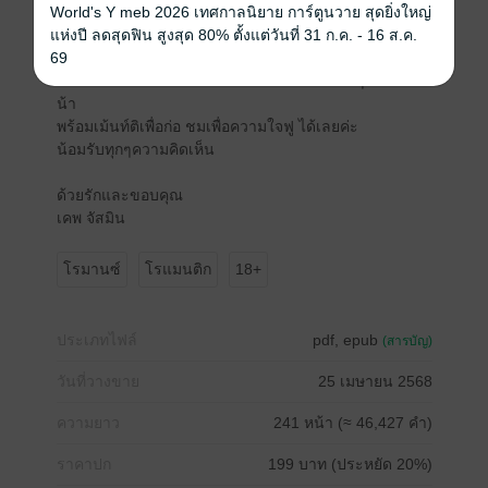
หมายเหตุ ราคาเต็ม ซื้อหน้า web ถูกกว่า IOS (โปรโมชั่
World's Y meb 2026 เทศกาลนิยาย การ์ตูนวาย สุดยิ่งใหญ่
นราคาเดียวกันค่ะ)
แห่งปี ลดสุดฟิน สูงสุด 80% ตั้งแต่วันที่ 31 ก.ค. - 16 ส.ค.
69
อ่านแล้วแวะมากดเรตติ้งให้กำลังใจไรท์ตัวเล็กๆคนนี้ด้วย
น้า
พร้อมเม้นท์ติเพื่อก่อ ชมเพื่อความใจฟู ได้เลยค่ะ
น้อมรับทุกๆความคิดเห็น
ด้วยรักและขอบคุณ
เคพ จัสมิน
โรมานซ์
โรแมนติก
18+
ประเภทไฟล์
pdf, epub
(สารบัญ)
วันที่วางขาย
25 เมษายน 2568
ความยาว
241 หน้า (≈ 46,427 คำ)
ราคาปก
199 บาท (ประหยัด 20%)