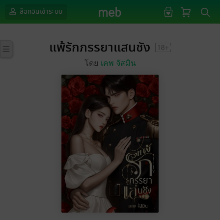
ล็อกอินเข้าระบบ
แพ้รักภรรยาแสนชัง
โดย
เคพ จัสมิน