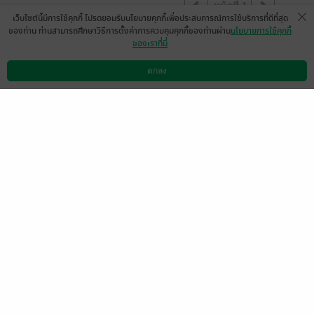
หน้าที่ 1
เว็บไซต์นี้มีการใช้คุกกี้ โปรดยอมรับนโยบายคุกกี้เพื่อประสบการณ์การใช้บริการที่ดีที่สุด
ของท่าน ท่านสามารถศึกษาวิธีการตั้งค่าการควบคุมคุกกี้ของท่านผ่าน
นโยบายการใช้คุกกี้
ของเราที่นี่
แพ้รักภรรยาแสนชัง เป็นเรื่องที่ไรท์เม้าท์มอ
ยกับรี๊ดสนุกสุดในรายตอน ที่ ReadAwrite
ตกลง
ดาวน์โหลดแอป
วิธีการใช้งาน
ติดต่อเรา
ลองเข้าไปอ่านรายตอนได้ ก่อนตัดสินใจค่า
ขอบคุณทุกๆการสนับสนุน
เยิฟ เยิฟ
เคพ จัสมิน
มีแล้ว -
1
วีริยา / เคพ จัสมิน / เบบี๋บูเก้น
22 พ.ค. 2568
4:40 น.
ลองอ่านคอมเม้นท์ใน readAwrite ดูก่อนตัดสิน
ใจค่ะ
ขอบคุณที่สนับสนุนค่า 🙏🏻🫶🏻❤️
มีแล้ว -