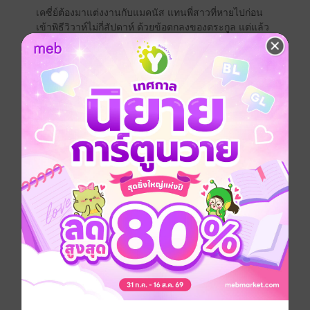
เคซี่ย์ต้องมาแต่งงานกับแมคนัส แทนพี่สาวที่หายไปก่อน
เข้าพิธีวิวาห์ไม่กี่สัปดาห์ ด้วยข้อตกลงของตระกูล แต่แล้ว
เคซี่ย์ก็ต้องตกตะลึงพรึงเพริดเมื่อแรกเจอกัน เพราะเขา
กำลังมีฉากรักที่เร่าร้อนอยู่กับผู้หญิงอื่น และท้าให้เธอ
ยกเลิกการแต่งงาน!
แพ้รักภรรยาแสนชัง
* นางเอกสวย ยั่วนิดๆ แต่ฉลาด เจ้าแผนการณ์ ไม่ยอมคน
* พระเอกหล่อ แต่แอบใจร้าย ไม่ยอมเปิดใจ ให้นางเอก
* ไม่มีนอกกายนอกใจ ( อย่าได้กังวล ) แต่พระเอกเคยมี
อะไรกับผู้หญิงที่ตัวเองเคยรักก่อนมาเจอนางเอก และคู่ควง
ทั่วๆไปตามประสาหนุ่มหล่อและแซ่บมาก
* มีปมที่ไม่ซับซ้อน ย่อยง่าย ดราม่ามาบ้างบางเวลา
แต่..จี๊ดเดียว
* เน้น พระ - นาง แต่เพิ่มสีสันของคู่รอง อ่านไปจิกหมอน
กระจุย
ฝากทุกๆท่านลองโหลดตัวอย่างไปอ่านดูนะคะ
ถ้าถูกจริตฝากสอยไปอ่านเพลินๆด้วยค่ะ