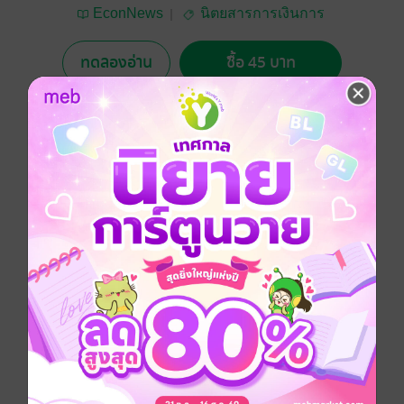
EconNews
นิตยสารการเงินการ
ลงทุน
ทดลองอ่าน
ซื้อ 45 บาท
No Rating
อยากได้
ซื้อเป็นของขวัญ
ติดตาม
แชร์
หนังสือพิมพ์อีคอนนิวส์ สื่อเศรษฐกิจและสังคม รวบรวม
ข่าวและบทวิเคราะห์ด้านเศรษฐกิจ ธุรกิจการเงิน การ
ลงทุน ดัชนีเศรษฐกิจและการค้าระหว่างประเทศ
ประเภทไฟล์
pdf
วันที่วางขาย
14 มกราคม 2559