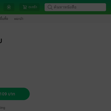
ตะกร้า
ขึ้นหิ้ง
แนะนำ
บ
อ 109 บาท
ing