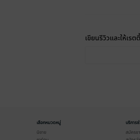
เขียนรีวิวและให้เรตติ
เลือกหมวดหมู่
บริการช
นิยาย
สมัครขาย
การ์ตูน
สมัครอ่