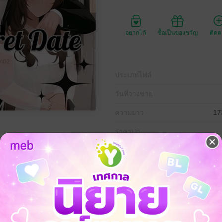
อยากได้
ซื้อเป็นของขวัญ
ติด
ประเภทไฟล์
วันที่วางขาย
ความยาว
17
ราคาปก
ก็เป็นความลับของฉัน [ไฮด์ x ซีเคร็ต]