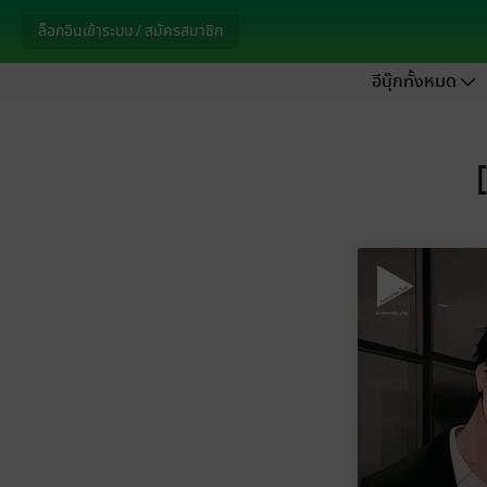
ล็อกอินเข้าระบบ / สมัครสมาชิก
อีบุ๊กทั้งหมด