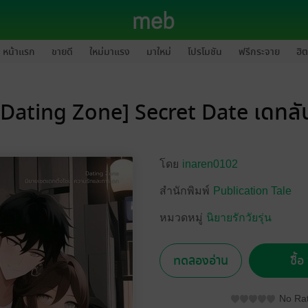
หน้าแรก
ขายดี
ใหม่มาแรง
มาใหม่
โปรโมชัน
ฟรีกระจาย
ฮิต
[Dating Zone] Secret Date เดทลั
โดย
inaren0102
สำนักพิมพ์
Publication Tale
หมวดหมู่
นิยายรักวัยรุ่น
ทดลองอ่าน
ซื้
No Rat