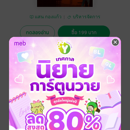
แสน กองแก้ว
บริหารจัดการ
ทดลองอ่าน
ซื้อ 199 บาท
5.00
1 Rating
อยากได้
ซื้อเป็นของขวัญ
ติดตาม
แชร์
เหมาะสำหรับนักศึกษาสายอาชีวอนามัยและความ
ปลอดภัยที่จบใหม่ หรือที่กำลังตัดสินใจสายงานก่อร้าง
เหมาะสำหรับ จป.วิชาชีพ จป.เทคนิค เทคนิคขั้นสูงที่จะ
เข้าสู่สายก่อสร้าง และเหมาะกับวิศวกรสายก่อสร้าง ผู้
จัดการในสายงานก่อสร้าง