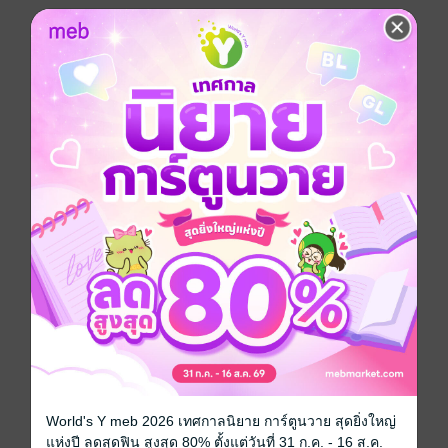
***ให้เสียงพากย์ไทยโดย นายโนเวล - ผลงานปี 2025
***ราคาขายบน Apple (iOS) จะแพงกว่าปกติ แนะนำซื้อ
บนเว็บจะถูกกว่านะครับ ^^
แฟนตาซี
นักพากย์
นายโนเวล
นักวาด
Kardpe
ประเภทไฟล์
Audio
(สารบัญ)
วันที่วางขาย
22 เมษายน 2568
ความยาว
7 ชั่วโมง 33นาที
ราคาปก
199 บาท (ประหยัด 25%)
World's Y meb 2026 เทศกาลนิยาย การ์ตูนวาย สุดยิ่งใหญ่
เวอร์ชันอีบุ๊ก
แห่งปี ลดสุดฟิน สูงสุด 80% ตั้งแต่วันที่ 31 ก.ค. - 16 ส.ค.