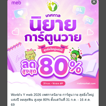
ภาพและประพันธ์บทกลอน
ต้นไม้ใบหญ้าที่เขาปลูกไว้หลังบ้านกลายเป็นมหาพฤกษา
ค้ำจุนสวรรค์และผืนพสุธา เพียงเพราะได้ฟังบทเพลงฉินที่
เขาบรรเลง
คนผ่านทางคนหนึ่งที่เขาพานพบ กลายเป็นอริยบุคคลแห่ง
วิถีเซียน ชี้นำทางสว่างแก่ยุคสมัย
ยามหวนระลึกกลับไป
ที่แท้บัณฑิตที่ตามตอแยอยากได้ภาพเขียนตัวอักษรจากเขา
คนนั้นก็คือเทพจิตรกรรมแห่งโลกเซียน
ผู้เฒ่าที่ฝีมือเดินหมากไม่เอาอ่าวคนนั้นก็คือเทพแห่งการ
เดินหมากจากโลกเซียน
และสาวงามที่มาสดับฟังบทเพลงทุกค่ำคืนคนนั้นก็คือ
เทพธิดาอันดับหนึ่งแห่งโลกเซียน…
หนังสือแปล
กำลังภายใน
นิยายจีนแปล
ซีรีส์
ที่แท้ข้าก็คือลูกพี่เซียน
World's Y meb 2026 เทศกาลนิยาย การ์ตูนวาย สุดยิ่งใหญ่
ประเภทไฟล์
pdf, epub
(สารบัญ)
แห่งปี ลดสุดฟิน สูงสุด 80% ตั้งแต่วันที่ 31 ก.ค. - 16 ส.ค.
69