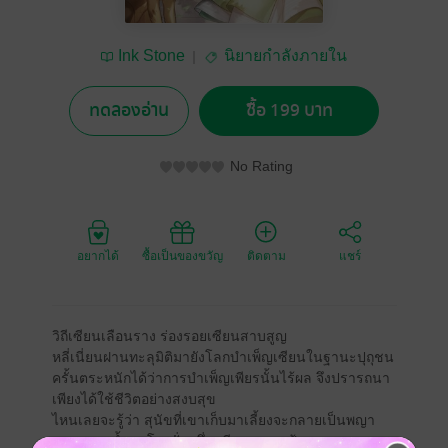
Ink Stone
นิยายกำลังภายใน
ทดลองอ่าน
ซื้อ 199 บาท
No Rating
อยากได้
ซื้อเป็นของขวัญ
ติดตาม
แชร์
วิถีเซียนเลือนราง ร่องรอยเซียนสาบสูญ
หลี่เนี่ยนฝานทะลุมิติมายังโลกบำเพ็ญเซียนในฐานะปุถุชน
ครั้นตระหนักได้ว่าการบำเพ็ญเพียรนั้นไร้ผล จึงปรารถนา
เพียงได้ใช้ชีวิตอย่างสงบสุข
ไหนเลยจะรู้ว่า สุนัขที่เขาเก็บมาเลี้ยงจะกลายเป็นพญา
อสูร ผงาดง้ำบนโลกฝั่งหนึ่ง เพียงเพราะเฝ้ามองเขาวาด