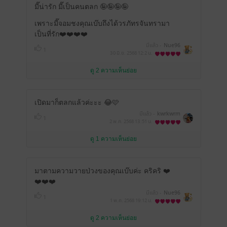
มี๊น่ารัก มี๊เป็นคนตลก 🤪🤪🤪🤪
เพราะมี๊จอมชงคุณเบ๊บถึงได้วรภัทรจันทรามา
เป็นที่รัก❤️❤️❤️❤️
มีแล้ว -
Nue96
1
30 มิ.ย. 2568
12:2 น.
ดู 2 ความเห็นย่อย
เปิดมาก็ตลกแล้วค่ะะะ 😂🩷
มีแล้ว -
kwrkwrm
1
2 พ.ค. 2568
13:51 น.
ดู 1 ความเห็นย่อย
มาตามความวายป่วงของคุณเบ๊บค่ะ คริคริ ❤️
❤️❤️❤️
มีแล้ว -
Nue96
1
1 พ.ค. 2568
19:12 น.
ดู 2 ความเห็นย่อย