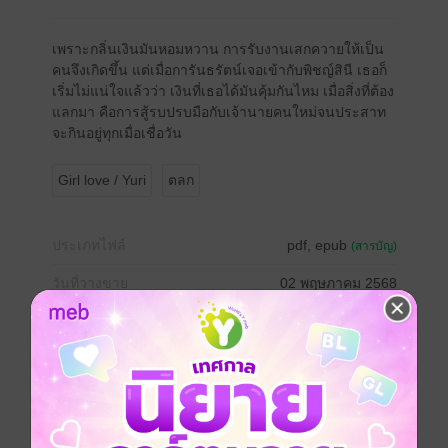
เพราะกลิ่นเงินมันหอมหวาน การรับงานเสกควายให้เป็น
คนจึงเกิดขึ้น แต่เมื่อการันธรัตน์เจอเข้ากับพิชญ์สินี เธอก็
เริ่มไม่แน่ใจแล้วว่า เงินที่เธอได้มันคุ้มกันไหม เมื่อสิ่งที่ต้อง
แลกมา คือการสู้รบปรบมือกับเจ้านายคนใหม่จนประสาท
จะกินอยู่ทุกเมื่อเชื่อวัน
Girl love / Yuri
ตลก
ประเภทไฟล์
pdf, epub
(สารบัญ)
วันที่วางขาย
02 พฤษภาคม 2568
ความยาว
273 หน้า (≈ 32,168 คำ)
ราคาปก
350 บาท (ประหยัด 74%)
เรื่องที่คุณน่าจะสนใจ