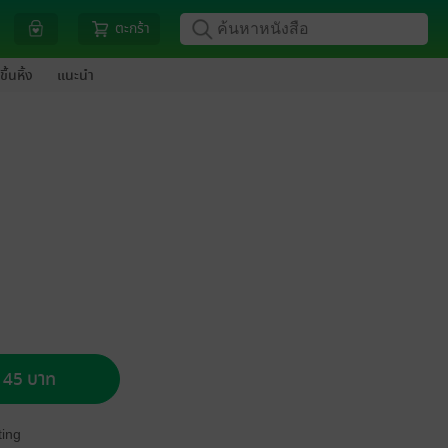
ตะกร้า
ขึ้นหิ้ง
แนะนำ
อ 45 บาท
ing