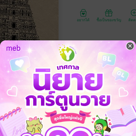
อยากได้
ซื้อเป็นของขวัญ
ติด
ประเภทไฟล์
วันที่วางขาย
ความยาว
1
ราคาปก
มวรรณะ พราหมณ์ กษัตริย์ แพศย์ ศูทร วรรณะสะท้อนหน้าที่และบทบาทในสัง
จ