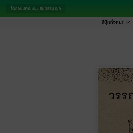
ล็อกอินเข้าระบบ / สมัครสมาชิก
อีบุ๊กทั้งหมด