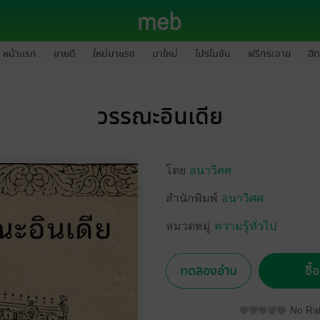
หน้าแรก
ขายดี
ใหม่มาแรง
มาใหม่
โปรโมชัน
ฟรีกระจาย
ฮิต
วรรณะอินเดีย
โดย
อนาวิศศ
สำนักพิมพ์
อนาวิศศ
หมวดหมู่
ความรู้ทั่วไป
ทดลองอ่าน
ซื้
No Rat