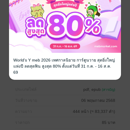
> "นี่มัน...สุโขทัย?"
ในความงุนงงและตกตะลึง
เขาได้พบชายคนหนึ่งในชุดนักรบโบราณ หน้าตาคมเข้ม
สายตาเย็นเยียบราวกระบี่เปลือยปลาย
ผู้ชายคนนั้นคือจุดเริ่มต้นของทุกอย่าง
ทั้งความลับของอดีต...
...และหัวใจของเขา
Boy love / Yaoi
โรแมนติก
โรมานซ์
World's Y meb 2026 เทศกาลนิยาย การ์ตูนวาย สุดยิ่งใหญ่
แห่งปี ลดสุดฟิน สูงสุด 80% ตั้งแต่วันที่ 31 ก.ค. - 16 ส.ค.
แฟนตาซี
ย้อนยุค/พีเรียด
18+
69
ประเภทไฟล์
pdf, epub
(สารบัญ)
วันที่วางขาย
06 พฤษภาคม 2568
ความยาว
444 หน้า (≈ 83,337 คำ)
ราคาปก
85 บาท