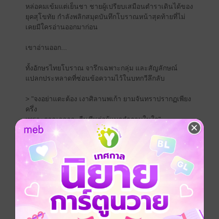
หล่อคมเข้มแต่เย็นชา ชายผู้เปรียบเสมือนตำราเดินได้ของ
ยุคสุโขทัย กำลังพลิกสมุดบันทึกโบราณหน้าสุดท้ายที่ไม่
เคยมีใครอ่านออกมาก่อน
เขาอ่านออก...
ทั้งอักษรไทยโบราณ จารึกเฉพาะกลุ่ม และสัญลักษณ์
แปลกประหลาดที่ซ่อนข้อความไว้ในบทกวีลึกลับ
> "จงอย่าแตะต้อง เงาศิลานพเก้า ยามจันทราปรากฏเพียง
ครึ่ง
เพราะกาลเวลาจะคืนชีพต่อผู้แบกคำถามในใจ"
คำเตือนที่ฟังดูไร้สาระ ถูกโยนทิ้งไว้บนโต๊ะในคืนฝน
กระหน่ำ
แต่ไม่กี่ชั่วโมงต่อมา...รัชชานนท์กลับพบตัวเองยืนอยู่กลาง
ทุ่งนากว้าง
ฝูงควายเดินเรียงแถว ชาวบ้านแต่งกายแปลกตา
ไม่มีสัญญาณ ไม่มีไฟฟ้า ไม่มีอาคารสูง ไม่มีรถยนต์
และที่สำคัญ...ไม่มีทางกลับไป