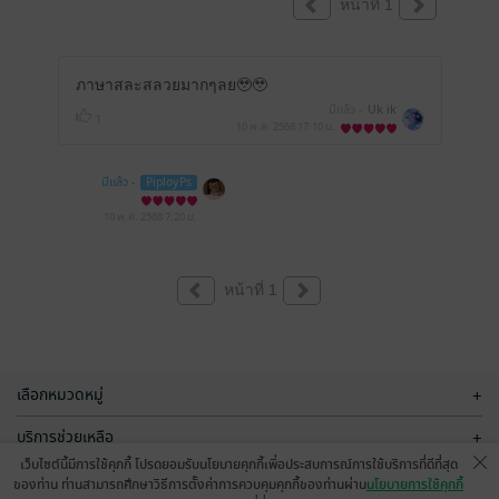
หน้าที่ 1
ภาษาสละสลวยมากๆลย🥹🥹
มีแล้ว -
Uk ik
1
10 พ.ค. 2568
17:10 น.
มีแล้ว -
PiployPs
10 พ.ค. 2568
7:20 น.
หน้าที่ 1
เลือกหมวดหมู่
+
บริการช่วยเหลือ
+
เว็บไซต์นี้มีการใช้คุกกี้ โปรดยอมรับนโยบายคุกกี้เพื่อประสบการณ์การใช้บริการที่ดีที่สุด
เกี่ยวกับเรา
+
ของท่าน ท่านสามารถศึกษาวิธีการตั้งค่าการควบคุมคุกกี้ของท่านผ่าน
นโยบายการใช้คุกกี้