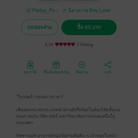
Piploy_Ps
นิยายวาย Boy Love
/ Yaoi
ทดลองอ่าน
ซื้อ 85 บาท
5.00
2 Rating
อยากได้
ซื้อเป็นของขวัญ
ติดตาม
แชร์
"ในรอยร้าวของกาลเวลา"
เสียงฝนกระทบกระจกหน้าต่างดังกึกก้องในห้องวิจัยชั้นบน
ของภาคประวัติศาสตร์ มหาวิทยาลัยเก่าแก่แห่งหนึ่งใน
กรุงเทพฯ
รัชชานนท์ อาจารย์หนุ่มวัยสามสิบต้น ๆ เจ้าของใบหน้า