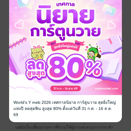
หัว และพระบาทสมเด็จพระบรมชนกาธิเบศร มหาภูมิพล
อดุลยเดชมหาราช บรมนาถบพิตร
ผู้เขียนหวังว่าเรื่องราวเหล่านี้ จะเป็นเครื่องเตือนใจว่า
ความยุติธรรมที่แท้จริงต้องตั้งมั่นบนสติ ความซื่อสัตย์ และ
ความกล้าที่จะยืนหยัดเพื่อสิ่งที่ถูกต้อง
การเขียนหนังสือเล่มนี้ ไม่เพียงเป็นการสำรวจความผิด
พลาดของผู้อื่น แต่ยังเป็นการทบทวนตัวเองในฐานะนัก
เขียน ทุกตัวละคร ทุกฉาก และทุกบทเรียนในเล่มนี้
สะท้อนถึงความจริงที่ว่า มนุษย์ทุกคนล้วนเผชิญหน้ากับ
กิเลสในรูปแบบต่างๆ และการเอาชนะกิเลสนั้นต้องอาศัย
การตระหนักรู้ และความมุ่งมั่น
ผู้เขียนหวังว่า ผู้อ่านจะพบแรงบันดาลใจจากตัวละครที่หัน
ไปพึ่งพาธรรมะเพื่อเยียวยาจิตใจ และเห็นว่าความทุกข์จาก
กรรม สามารถกลายเป็นจุดเริ่มต้นของการเปลี่ยนแปลง
และการค้นพบตัวเอง
World's Y meb 2026 เทศกาลนิยาย การ์ตูนวาย สุดยิ่งใหญ่
แห่งปี ลดสุดฟิน สูงสุด 80% ตั้งแต่วันที่ 31 ก.ค. - 16 ส.ค.
ในฐานะนักเขียน รู้สึกเป็นเกียรติที่ได้ถ่ายทอดเรื่องราว
69
เหล่านี้ และหวังว่า หนังสือเรื่อง "ตุลาการ กรรมตาม
ทัณฑ์" จะไม่เพียงเป็นหนังสือที่ให้ความรู้ และความบันเทิง
แต่ยังเป็นเพื่อนร่วมทางที่ชวนให้ผู้อ่านทบทวนการกระทำ