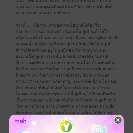
เป็นคำเตือนและแรงบันดาลใจให้เราทบทวนการกระทำ
ของตนเอง และมุ่งมั่นที่จะดำเนินชีวิตด้วยความซื่อสัตย์
ความเมตตา และความยุติธรรม
การนี้ .....เมื่อก้าวแรกของการเขียน หนังสือ เรื่อง
"ตุลาการ กรรมตามทัณฑ์" เริ่มต้นขึ้น ผู้เขียนตั้งใจให้
หนังสือเล่มนี้ เป็นมากกว่าการเล่าเรื่องราวของผู้พิพากษาที่
พลาดพลั้ง มันคือการเดินทางสู่ส่วนลึกของจิตใจมนุษย์
สำรวจกิเลสที่ซ่อนอยู่ในมุมมืดของวิจารณญาณ และ
สะท้อนถึงกฎแห่งกรรมที่ไม่อาจหลีกเลี่ยงได้ ผ่านกรณี
ศึกษาของผู้พิพากษาจากหลากหลายมุมโลก ตั้งแต่ท้องถิ่น
อันเงียบสงบของเชียงใหม่ ไปจนถึงมหานครอันคึกคักอย่าง
นิวยอร์ก และสิงคโปร์ หวังว่าผู้อ่านจะได้เห็นภาพของ
ความเปราะบาง ความกล้าหาญ และการต่อสู้ภายในของผู้
ที่แบกรับหน้าที่อันศักดิ์สิทธิ์ในการพิทักษ์ความยุติธรรม
ในแต่ละตอนช่วงท้ายๆของเล่มนี้ ผู้เขียนได้ถักทอเพิ่มเติม
เรื่องราวของความล้มเหลวที่เกิดจากกิเลสความอคติ ความ
โลภ ความโกรธ ความเกียจคร้าน ความหลงตัว ความยึด
ติด และความกลัวเพื่อแสดงให้เห็นว่า แม้แต่ผู้ที่มีความรู้
และอำนาจก็ไม่อาจรอดพ้นจากผลของการกระทำที่
ปราศจากสติ ผ่านปรัชญาพุทธศาสนา และ แรงบันดาลใจ
จากพระราชดำรัสของพระบาทสมเด็จพระวชิรเกล้าเจ้าอยู่