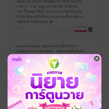
สนุกมากๆ เรื่องราวฟีลกู้ดมากๆ 😍😍 ชอบชื่อ
ราชาว่า “เกล“ ชอบเวลามหาปิศาจเรียกอ่ะ
‘เกล‘ งื้อออออ 😍😍
แล้วคาร์แรกเตอร์ของอิน
คิวบัส คือจะชัดไปไหน เอะอะๆ อ่ะฮึ่มอ่ะฮั่ม แม่
เอ๊ยยย ทำจนอักเสบอ่ะ 😅
มีแล้ว -
ss1980
0
8 มี.ค. 2569
13:0 น.
สนุกมากๆเลยค่ะ ชอบท่านมหาปีศาจกับเก
ลน้อยของเขามากๆเลยค่ะ บทรักของทั้งคู่ก็แซ่
บมั่กๆเลยค่ะ ชอบๆ อยากอ่านแนวนี้อีกน่ะค่ะ
ไรต์แต่งแนวๆนี้อีกนะคะ จะรอๆเลยค่ะ
มีแล้ว -
Prapasri Lekchaum
2
22 ต.ค. 2568
13:23 น.
💕 คู่ดันเต้ กับโรวาน ว่าน่ารักแล้ว เรื่องนี้น่า
รักคูณ2 เกล เป็นปีศาจที่มีเสน่ห์มากๆ อ่านจน
จบ ก็ยังจำชื่อเต็มไม่ได้เลย น่ารัก❤️❤️
มีแล้ว -
K.nongka.
1
19 ต.ค. 2568
8:36 น.