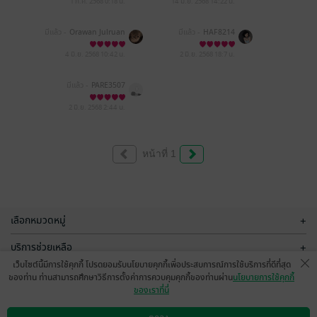
1 ก.ค. 2568
0:18 น.
14 มิ.ย. 2568
14:22 น.
มีแล้ว -
Orawan Julruan
มีแล้ว -
HAF8214
g
4 มิ.ย. 2568
10:42 น.
2 มิ.ย. 2568
18:7 น.
มีแล้ว -
PARE3507
2 มิ.ย. 2568
2:44 น.
หน้าที่ 1
เลือกหมวดหมู่
+
บริการช่วยเหลือ
+
เว็บไซต์นี้มีการใช้คุกกี้ โปรดยอมรับนโยบายคุกกี้เพื่อประสบการณ์การใช้บริการที่ดีที่สุด
เกี่ยวกับเรา
+
ของท่าน ท่านสามารถศึกษาวิธีการตั้งค่าการควบคุมคุกกี้ของท่านผ่าน
นโยบายการใช้คุกกี้
ของเราที่นี่
กลุ่มธุรกิจในเครือ
+