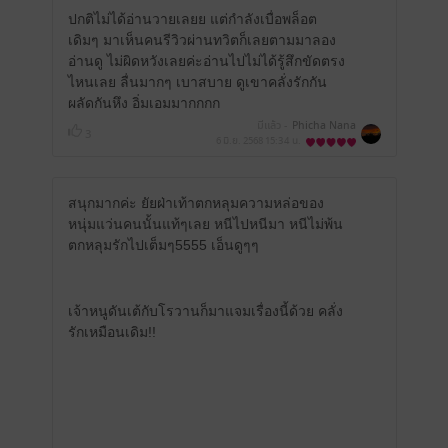
ปกติไม่ได้อ่านวายเลยย แต่กำลังเบื่อพล็อต
เดิมๆ มาเห็นคนรีวิวผ่านทวิตก็เลยตามมาลอง
อ่านดู ไม่ผิดหวังเลยค่ะอ่านไปไม่ได้รู้สึกขัดตรง
ไหนเลย ลื่นมากๆ เบาสบาย ดูเขาคลั่งรักกัน
ผลัดกันหึง อิ่มเอมมากกกก
มีแล้ว -
Phicha Nana
3
6 มิ.ย. 2568
15:34 น.
สนุกมากค่ะ ยัยฝ่าเท้าตกหลุมความหล่อของ
หนุ่มแว่นคนนั้นแท้ๆเลย หนีไปหนีมา หนีไม่พ้น
ตกหลุมรักไปเต็มๆ5555 เอ็นดูๆๆ
เจ้าหนูดันเต้กับโรวานก็มาแจมเรื่องนี้ด้วย คลั่ง
รักเหมือนเดิม!!