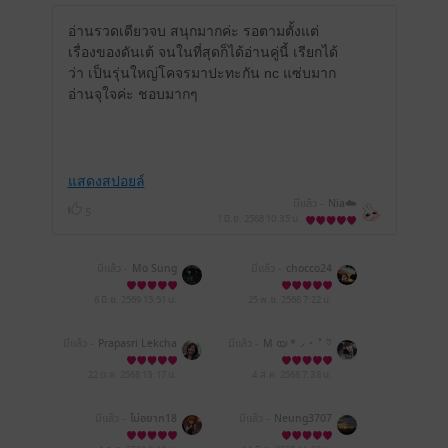
อ่านรวดเดียวจบ สนุกมากค่ะ รอตามตั้งแต่
เรื่องของดันเต้ จนในที่สุดก็ได้อ่านคู่นี้ เรียกได้
ว่า เป็นรุ่นใหญ่โคจรมาปะทะกัน nc แซ่บมาก
อ่านจุใจค่ะ ชอบมากๆ
แสดงสปอยล์
มีแล้ว -
Nia☁️
5
1 มิ.ย. 2568
10:35 น.
มีแล้ว -
Mo Sung
มีแล้ว -
chocco24
6 มิ.ย. 2569
15:51 น.
25 พ.ย. 2568
7:22 น.
มีแล้ว -
Prapasri Lekcha
มีแล้ว -
M യ *◞ ･ ˚ ♡
um
22 ต.ค. 2568
13:17 น.
4 ส.ค. 2568
7:38 น.
มีแล้ว -
ไม่อยาก18
มีแล้ว -
Neung3707