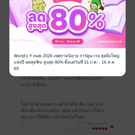
ต้องขอบอกว่าอดใจไม่ไหวซือเล่มมาอ่าน ไม่รอ
นิยายอัพแล้ว ชอบมาก อ่านเพลิน มีปมเล็กๆ
น้อยๆให้ตาม เห็นความคลั่งรักมากมายจากทั้ง
สองคน
ประโยครักอันตราตรึงเรื่องชั่วชีวิตนี่แบบ อม
World's Y meb 2026 เทศกาลนิยาย การ์ตูนวาย สุดยิ่งใหญ่
ข้าวแก้มปวดไปหมดเลยคับ ยิ่งอ่านตอนพิเศษที่
แห่งปี ลดสุดฟิน สูงสุด 80% ตั้งแต่วันที่ 31 ก.ค. - 16 ส.ค.
สัมฯกับหนังสือพิมพ์นะ เขินจนแบบ อยากได้คน
69
แบบนี้แหละค่าา ที่เป็นคู่ชีวิต จริงๆไม่น่าจะลง
หนังสือพิมพ์นะ ออกข่าว ลงสกู๊ปพี่เศษไปเลยถ้า
จะขนาดนั้นอ่ะ
โอ่ย ไม่ไหวชอบมาก อดใจไม่ไหวที่จะบอก งาน
เขียนคือเขินมากจริงๆ เนี่ยย แล้วไม่อยากให้จบ
เลย อยากให้มีซัก 100 ตอนไปเรื่อยๆ
มีแล้ว -
Neverland_sx
1
28 มิ.ย. 2568
17:26 น.