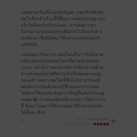
เจอนิยายเรื่องนี้แบบบังเอิญค่ะ ลองเสิร์ชอินคิว
บัสในรีดแล้วเรื่องนี้ก็ขึ้นมา เลยลองอ่านดู สรุป
แล้วไม่ผิดหวังจริงๆเลยค่ะ เราแค่อยากหา
นิยายอ่านก่อนนอนสรุปคืออ่านในรีดแล้วค้าง
เลยต้องมาซื้ออีบุ๊คต่อ ก็คืออ่านจนจบตอนเช้า
เลย5555
เกลน้อยน่ารักมากก ตอนโดนจีบเราก็เขินตาม
แก้มแตกแข่งเกลน้อยก็มหาปีศาจเค้าหล่ออ่ะ
เนอะะ แล้วก็เราชอบพาร์ทการเมืองมากๆด้วย
ส่วนตัวชอบนิยายที่ความรักเป็นพลอตรองอยู่
ก่อนแล้ว พอมาเจอเรื่องนี้ที่เป็นนิยายรักแต่มี
พลอตการเมืองด้วยเลยรู้สึกชอบมากๆเลยค่ะ
ไม่อยากให้จบเลย ยังอยากเห็นคู่นี้คลั่งรักกันอยู่
เลยค่ะ😭 อ่านตอนพิเศษนี่แบบอยากให้ยาวกว่า
นี้ ฮือออ ไม่อยากให้จบเลยยย มีอีกหลายๆตอน
ได้มั้ยคะ ฮืออ
มีแล้ว -
แหมมเบอร์เกอร์
2
27 มิ.ย. 2568
3:38 น.