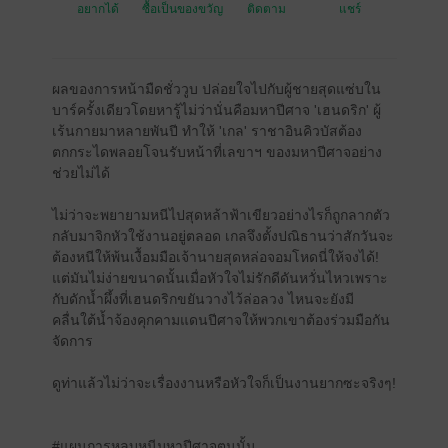
อยากได้
ซื้อเป็นของขวัญ
ติดตาม
แชร์
ผลของการหน้ามืดชั่ววูบ ปล่อยใจไปกับผู้ชายสุดแซ่บใน
บาร์ครั้งเดียวโดยหารู้ไม่ว่านั่นคือมหาปีศาจ 'เฮนดริก' ผู้
เร้นกายมาหลายพันปี ทำให้ 'เกล' ราชาอินคิวบัสต้อง
ตกกระไดพลอยโจนรับหน้าที่เลขาฯ ของมหาปีศาจอย่าง
ช่วยไม่ได้
ไม่ว่าจะพยายามหนีไปสุดหล้าฟ้าเขียวอย่างไรก็ถูกลากตัว
กลับมาจิกหัวใช้งานอยู่ตลอด เกลจึงตั้งปณิธานว่าสักวันจะ
ต้องหนีให้พ้นเงื้อมมือเจ้านายสุดหล่อจอมโหดนี่ให้จงได้!
แต่มันไม่ง่ายขนาดนั้นเมื่อหัวใจไม่รักดีดันหวั่นไหวเพราะ
กับดักน้ำผึ้งที่เฮนดริกขยันวางไว้ล่อลวง ไหนจะยังมี
คลื่นใต้น้ำจ้องคุกคามแดนปีศาจให้พวกเขาต้องร่วมมือกัน
จัดการ
ดูท่าแล้วไม่ว่าจะเรื่องงานหรือหัวใจก็เป็นงานยากซะจริงๆ!
#แผนการหลบหนีมหาปีศาจตนนั้น