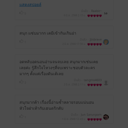
แสดงสปอยล์
มีแล้ว -
Raabit~
5
6 มิ.ย. 2568
2:15 น.
สนุก แซ่บมากก เคมีเข้ากันเกินอ่า
มีแล้ว -
JJisbrave
1
2 มิ.ย. 2568
17:58 น.
อดหลับอดนอนอ่านจนจบเลย สนุกมากเช่นเคย
เลยค่ะ รู้สึกใจโหวงๆที่จบเพราะชอบตัวละคร
มากๆ ตั้งแต่เรื่องดันเต้เลย
มีแล้ว -
tangmo4603
3
2 มิ.ย. 2568
2:11 น.
สนุกมากค้า เรื่องนี้อ่านซ้ำหลายรอบแน่นอน
หัวใจฝ่าเท้ากับเฮนดริกคับ
มีแล้ว -
Jun Sarunporn
1
1 มิ.ย. 2568
12:48 น.