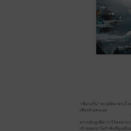
"เซียวอวิ๋น" ทะลุมิติมาต่าง
เพียรด้วยตนเอง
ทว่ากลับถูกตีค่าว่าไร้พรสวร
เข้ายอดเขาไผ่รำพันที่ดูเหมื