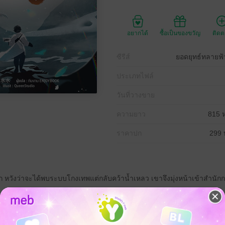
อยากได้
ซื้อเป็นของขวัญ
ติด
ซีรีส์
ยอดยุทธ์ทลายฟ้
ประเภทไฟล์
วันที่วางขาย
ความยาว
815 ห
ราคาปก
299 
โลก หวังว่าจะได้พบระบบโกงเทพแต่กลับคว้าน้ำเหลว เขาจึงมุ่งหน้าเข้าสำนั
รค์เพราะมีเพียงรากวิญญาณผสม จึงถูกเมินแม้กระทั่งตำแหน่งศิษย์รับใช้ ด้
อนจะถูกลืม และเริ่มต้นการบำเพ็ญเพียรอย่างงุนงง โดยไม่รู้เลยว่าพรสวรรค์ท