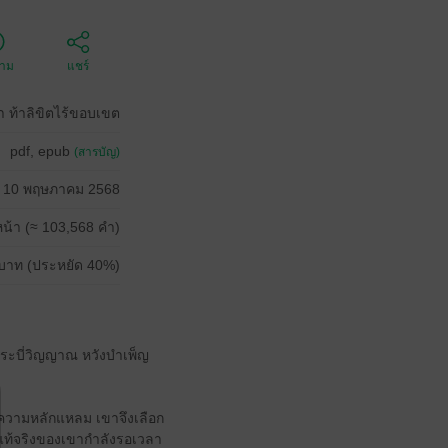
ตาม
แชร์
า ท้าลิขิตไร้ขอบเขต
pdf, epub
(สารบัญ)
10 พฤษภาคม 2568
น้า (≈ 103,568 คำ)
บาท (ประหยัด 40%)
กกระบี่วิญญาณ หวังบำเพ็ญ
วยความหลักแหลม เขาจึงเลือก
ี่แท้จริงของเขากำลังรอเวลา