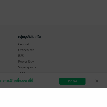
กลุ่มธุรกิจในเครือ
Central
OfficeMate
B2S
Power Buy
Supersports
Tops
Hytexts
ายการใช้คุกกี้ของเราที่นี่
ตกลง
สมัครขายอีบุ๊ก
วิธีการใช้งาน
ติดต่อเรา