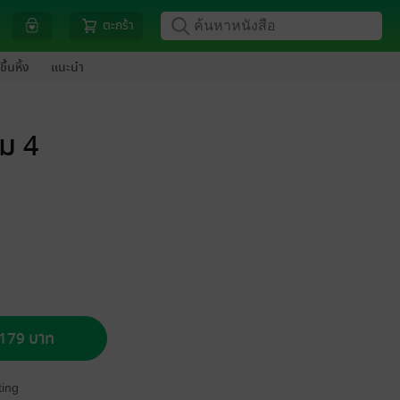
ตะกร้า
ขึ้นหิ้ง
แนะนำ
่ม 4
อ 179 บาท
ing