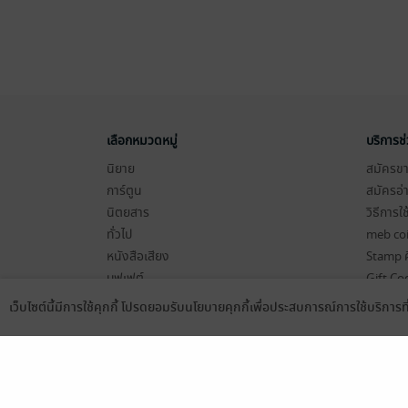
เลือกหมวดหมู่
บริการช
นิยาย
สมัครขาย
การ์ตูน
สมัครอ่
นิตยสาร
วิธีการใ
ทั่วไป
meb co
หนังสือเสียง
Stamp ค
บุฟเฟต์
Gift Co
เงื่อนไข
เว็บไซต์นี้มีการใช้คุกกี้ โปรดยอมรับนโยบายคุกกี้เพื่อประสบการณ์การใช้บริการ
Language
ดาวน์โหลดแอป
นโยบายค
แผนผังเ