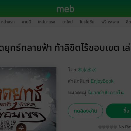
หน้าแรก
ขายดี
ใหม่มาแรง
มาใหม่
โปรโมชัน
ฟรีกระจาย
ฮิต
ยุทธ์ทลายฟ้า ท้าลิขิตไร้ขอบเขต เล
โดย
木水水水
สำนักพิมพ์
EnjoyBook
หมวดหมู่
นิยายกำลังภายใน
ทดลองอ่าน
ซื้
No Rat