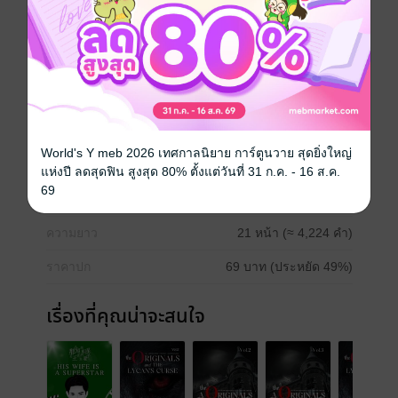
the truth hidden within the harrowing traces of this
gruesome murder.
หนังสือแปล
สืบสวน / นักสืบ
ปริศนา
ฆาตกรรม
อาชญากรรม
World's Y meb 2026 เทศกาลนิยาย การ์ตูนวาย สุดยิ่งใหญ่
ประเภทไฟล์
pdf, epub
(สารบัญ)
แห่งปี ลดสุดฟิน สูงสุด 80% ตั้งแต่วันที่ 31 ก.ค. - 16 ส.ค.
69
วันที่วางขาย
11 พฤษภาคม 2568
ความยาว
21 หน้า (≈ 4,224 คำ)
ราคาปก
69 บาท (ประหยัด 49%)
เรื่องที่คุณน่าจะสนใจ