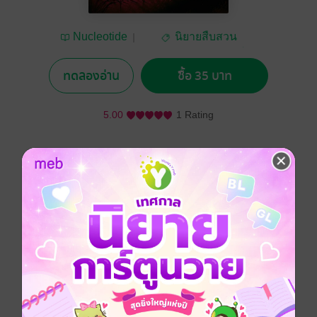
Nucleotide
นิยายสืบสวน
สอบสวน/ทริลเลอร์
ทดลองอ่าน
ซื้อ 35 บาท
5.00
1 Rating
อยากได้
ซื้อเป็นของขวัญ
ติดตาม
แชร์
The cold air blanketed Beijing, but the chill inside
Xicheng Police Station was far more intense. A young
woman had been found dead in her bedroom, her
eyes viciously stabbed, blood soaking the bed. The
officers were forced to confront the darkness of a case
steeped in brutality and mystery as they searched for