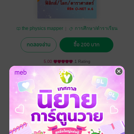
the physics mapper
การศึกษา/ตำราเรียน
ทดลองอ่าน
ซื้อ 200 บาท
5.00
1 Rating
อยากได้
ซื้อเป็นของขวัญ
ติดตาม
แชร์
สรุปเนื้อหาและสูตรสำคัญในฟิสิกส์โลกและดาราศาสต์
อย่างครบถ้วนสำหรับการสอบโอเน็ต รวมทั้งเฉลยละเอียด
ข้อสอบเก่าโอเน็ต56,57,58,59และแนวข้อสอบโอเน็ตใหม่
เหมาะสำหรับนักเรียน ม.4,5,6 ทั้งสายวิทย์และสายศิลป์ที่