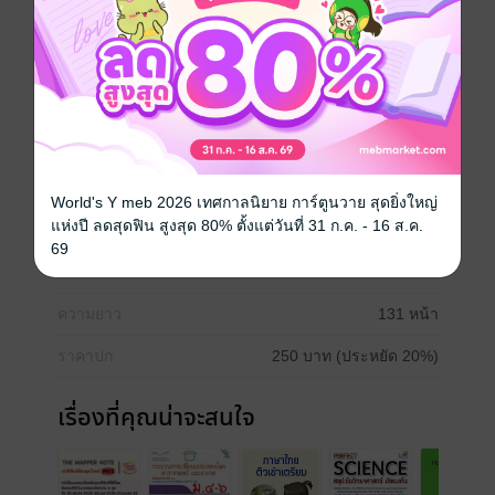
มีเวลาอ่านหนังสือน้อย สามารถอ่านเข้าใจง่าย ช่วยให้การ
อ่านรวดเร็วเพิ่มความมั่นใจในการสอบ และเพิ่มคะแนน
สอบได้อย่างแน่นอน
เตรียมสอบ / ข้อสอบ
มัธยม
ฟิสิกส์
O-NET
เตรียมสอบ admission
World's Y meb 2026 เทศกาลนิยาย การ์ตูนวาย สุดยิ่งใหญ่
แห่งปี ลดสุดฟิน สูงสุด 80% ตั้งแต่วันที่ 31 ก.ค. - 16 ส.ค.
ประเภทไฟล์
pdf
69
วันที่วางขาย
27 มกราคม 2559
ความยาว
131 หน้า
ราคาปก
250 บาท (ประหยัด 20%)
เรื่องที่คุณน่าจะสนใจ