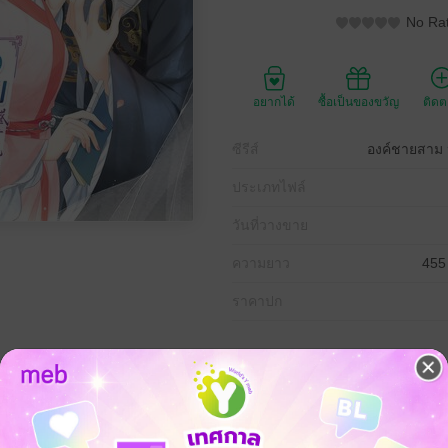
No Rat
อยากได้
ซื้อเป็นของขวัญ
ติด
ซีรีส์
องค์ชายสาม ห
ประเภทไฟล์
วันที่วางขาย
ความยาว
455
ราคาปก
้พลังปราณอย่างนาง คนในตระกูลยังรังเกียจ ทุกคนในใต้หล้าต่างหวาดกลัว อง
ได้สนใจนางกัน?!