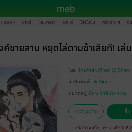
หน้าแรก
ขายดี
ใหม่มาแรง
มาใหม่
โปรโมชัน
ฟรีกระจาย
ฮิต
งค์ชายสาม หยุดไล่ตามข้าเสียที! เล่ม
โดย
จ้านชีเส่า (Zhan Qi Shao)
สำนักพิมพ์
Ink Stone
หมวดหมู่
นิยายรักจีนโบราณ
ทดลองอ่าน
ซื้
หนังสือเล่มนี้จะวางขายถึงวันที่