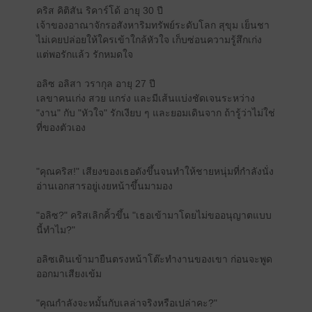
คริส คิติสัน ริคาร์โด้ อายุ 30 ปี
เจ้าของอาณาจักรอสังหาริมทรัพย์ระดับโลก สุขุม เย็นชา
ไม่เคยปล่อยให้ใครเข้าใกล้หัวใจ เก็บซ่อนความรู้สึกเก่ง
แต่พอรักแล้ว รักหมดใจ
อลิซ อลิสา วรากุล อายุ 27 ปี
เลขาคนเก่ง สวย แกร่ง และมีเส้นแบ่งชัดเจนระหว่าง
"งาน" กับ "หัวใจ" รักเงียบ ๆ และยอมเดินจาก ถ้ารู้ว่าไม่ใช่
ที่ของตัวเอง
"คุณคริส!" เสียงของเธอดังขึ้นจนทำให้ชายหนุ่มที่กำลังนั่ง
อ่านเอกสารอยู่เงยหน้าขึ้นมามอง
"อลิซ?" คริสเลิกคิ้วขึ้น "เธอเข้ามาโดยไม่ขออนุญาตแบบ
นี้ทำไม?"
อลิซเดินเข้ามายืนตรงหน้าโต๊ะทำงานของเขา ก่อนจะพูด
ออกมาเสียงเข้ม
"คุณกำลังจะหมั้นกับเลล่าจริงหรือเปล่าคะ?"