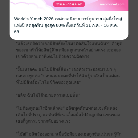
ด้วยความหงุดหงิด
"ไม่ค่ะ ฉันยังพูดไม่จบ!" อลิซไม่ยอมแพ้ "ฉันไม่ใช่ของเล่น
World's Y meb 2026 เทศกาลนิยาย การ์ตูนวาย สุดยิ่งใหญ่
ของคุณนะคริส! ฉันมีหัวใจ ฉันมีความรู้สึก!" คริสกำมือ
แห่งปี ลดสุดฟิน สูงสุด 80% ตั้งแต่วันที่ 31 ก.ค. - 16 ส.ค.
แน่น ก่อนจะพูดออกมาด้วยน้ำเสียงเย็นชา
69
"แล้วเธอคิดว่าเธอมีสิทธิ์อะไรมาตัดสินใจแทนฉัน?" คำพูด
ของเขาทำให้อลิซรู้สึกเหมือนถูกตบหน้าอย่างแรง เธอมอง
เขาด้วยสายตาที่เต็มไปด้วยความผิดหวัง
"งั้นเหรอคะ ฉันไม่มีสิทธิ์สินะ" เธอหัวเราะออกมาเบา ๆ
ก่อนจะพูดต่อ "ขอบคุณนะคะที่ทำให้ฉันรู้ว่าฉันเป็นแค่คน
ที่ไม่มีสิทธิ์อะไรในชีวิตของคุณเลย"
"อลิซ ฉันไม่ได้หมายความแบบนั้น"
"ไม่ต้องพูดอะไรอีกแล้วค่ะ" อลิซพูดตัดบทก่อนจะหันหลัง
เดินไปที่ประตู แต่ทันทีที่เธอเอื้อมมือไปจับลูกบิด แขนของ
เธอก็ถูกกระชากกลับอย่างแรง
"โอ๊ย!" อลิซร้องออกมาเมื่อข้อมือของเธอถูกจับแน่นจนรู้สึก