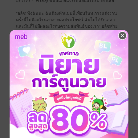
อะไรคะ?" คริสลุกขึ้นยืนก่อนจะเดินอ้อมโต๊ะมาหาเธอ
"อลิซ ฟังฉันนะ ฉันต้องทำแบบนี้เพื่อบริษัท การแต่งงาน
ครั้งนี้ไม่มีอะไรนอกจากผลประโยชน์ ฉันไม่ได้รักเลล่า
และมันก็ไม่มีผลอะไรกับความสัมพันธ์ของเรา" อลิซส่าย
หน้า น้ำตาคลอเบ้า
"สำหรับคุณ มันอาจจะไม่มีผล แต่สำหรับฉัน คุณกำลังจะ
ไปแต่งงานกับผู้หญิงคนอื่น คุณคิดว่าฉันจะอยู่ตรงนี้แล้วทำ
เหมือนไม่มีอะไรเกิดขึ้นได้เหรอ?" คริสขบกรามแน่น
สีหน้าของเขาเริ่มไม่พอใจ
"ฉันไม่เคยบอกว่าจะทิ้งเธอ"
"แล้วคุณต้องการอะไรจากฉันกันแน่?" อลิซตะโกนออกมา
เมื่อความอดทนของเธอเริ่มลดลง
"คุณอยากให้ฉันเป็นผู้หญิงที่ยืนอยู่ข้างหลังคุณเงียบ ๆ
โดยที่คุณสามารถไปแต่งงานกับคนอื่นได้ตามใจชอบอย่าง
นั้นเหรอ?"
"พอได้แล้วอลิซ!" คริสตะคอกกลับ สีหน้าของเขาเต็มไป