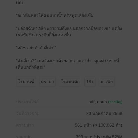
เจ็บ
"อย่าหันหลังให้ฉันแบบนี้" คริสพูดเสียงเข้ม
"ปล่อยฉัน!" อลิซพยายามดึงแขนออกจากมือของเขา แต่ยิ่ง
เธอขัดขืน แรงบีบก็ยิ่งแน่นขึ้น
"อลิซ อย่าทำตัวงี่เง่า!"
"ฉันงี่เง่า?" เธอจ้องเขาด้วยสายตาแดงก่ำ "คุณต่างหากที่
เห็นแก่ตัวที่สุด!"
โรมานซ์
ดรามา
โรแมนติก
18+
มาเฟีย
ประเภทไฟล์
pdf, epub
(สารบัญ)
วันที่วางขาย
23 พฤษภาคม 2568
ความยาว
561 หน้า (≈ 100,062 คำ)
ราคาปก
399 บาท (ประหยัด 52%)