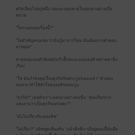
คริสเงียบไปครู่หนึ่ง ก่อนจะถอนหายใจออกมาอย่างเบื่อ
หน่าย
"ใครบอกเธอเรื่องนี้?"
"ไม่สำคัญหรอกค่ะว่าฉันรู้มาจากไหน ฉันต้องการคำตอบ
จากคุณ!"
ชายหนุ่มเอนตัวพิงพนักเก้าอี้ก่อนจะมองเธอด้วยสายตานิ่ง
เรียบ
"ใช่ ฉันกำลังคุยเรื่องธุรกิจกับตระกูลของเลล่า" คำตอบ
ของเขาทำให้หัวใจของอลิซหล่นวูบ
"ธุรกิจ?" เธอหัวเราะออกมาอย่างขมขื่น "คุณเรียกการ
แต่งงานว่าเป็นธุรกิจเหรอคะ?"
"มันไม่เกี่ยวกับเธออลิซ"
"ไม่เกี่ยว?" อลิซพูดเสียงสั่น "แล้วสิ่งที่เรามีอยู่ตอนนี้มันคือ