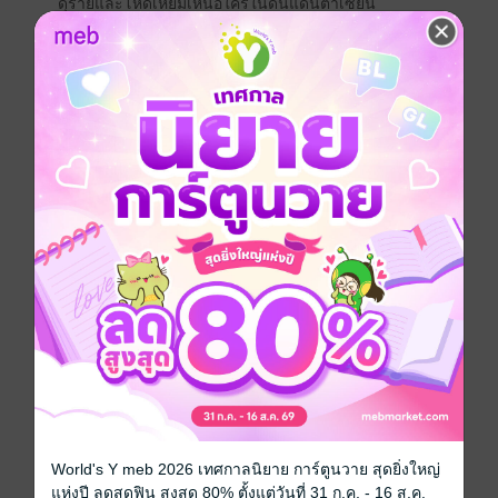
ดุร้ายและโหดเหี้ยมเหนือใครในดินแดนต้าเซียน
เจ้าของร่างเดิมอิจฉาริษยาสตรีในดวงใจของเขาจึง
วางแผนกลั่นแกล้งคิดใช้ยาพิษทำลายใบหน้าอันงดงาม
ของนาง สุดท้ายแผนไม่สำเร็จถูกจับได้จนต้องหลบหนีออก
จากจวน เมื่อหยางเผิงข่ายรู้เรื่องก็ตามไล่ล่า ในระหว่างไล่
ล่าขึ้นไปบนภูเขาสูง เจ้าของร่างเดิมกระโดดหน้าผาตกลง
ไปในแม่น้ำและจมน้ำตาย
หลังเยว่ถงซินเข้ามาสวมร่างต่อ เธอก็พบอีกว่าร่างนี้เคยมี
สัมพันธ์ทางกายกับแม่ทัพหนุ่มและกำลังตั้งครรภ์ลูกของ
เขาโดยไม่ได้ตั้งใจ เรื่องราวชักจะวุ่นวายไปกันใหญ่แล้ว!
เยว่ถงซินคิดว่าเจ้าของร่างเดิมทำเรื่องชั่วเอาไว้เหตุใดเธอ
ต้องรับผิดชอบแทน ดังนั้นเธอจึงปิดบังเรื่องลูกกับเขาแล้ว
อุ้มท้องหนีไปไกลถึงต่างแคว้น ขอใช้ชีวิตอยู่กับลูกฝาแฝด
สองคนท่ามกลางหมู่บ้านติดชายทะเลที่เงียบสงบ
______________________
แนะนำนิยายเล็กน้อย
- ช่วงแรกของนิยายมีเรื่องดราม่า ช่วงกลางเรื่องไปอ่านได้
World's Y meb 2026 เทศกาลนิยาย การ์ตูนวาย สุดยิ่งใหญ่
เรื่อยๆ จบสุขนิยมค่ะ
แห่งปี ลดสุดฟิน สูงสุด 80% ตั้งแต่วันที่ 31 ก.ค. - 16 ส.ค.
- นิยายเรื่องนี้ไม่เน้น nc (ฉาก nc มีในตอนพิเศษหนึ่งตอน