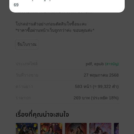
69
ค่ะ)
- พระเอกมีนางเอกคนเดียว / เล่มเดียวจบค่ะ
โปรดอ่านตัวอย่างก่อนตัดสินใจซื้อนะคะ
*ราคาซื้อผ่านหน้าเว็บถูกกว่าค่ะ ขอบคุณค่ะ*
จีนโบราณ
ประเภทไฟล์
pdf, epub
(สารบัญ)
วันที่วางขาย
27 พฤษภาคม 2568
ความยาว
583 หน้า (≈ 99,322 คำ)
ราคาปก
269 บาท (ประหยัด 18%)
เรื่องที่คุณน่าจะสนใจ