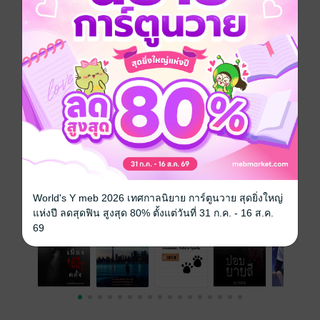
ซีรีส์
ตึกร้างอาถรรพ์ 1
ประเภทไฟล์
pdf, epub
(สารบัญ)
วันที่วางขาย
29 พฤษภาคม 2568
ความยาว
58 หน้า (≈ 9,029 คำ)
ราคาปก
159 บาท (ประหยัด 12%)
เรื่องที่คุณน่าจะสนใจ
World's Y meb 2026 เทศกาลนิยาย การ์ตูนวาย สุดยิ่งใหญ่
แห่งปี ลดสุดฟิน สูงสุด 80% ตั้งแต่วันที่ 31 ก.ค. - 16 ส.ค.
69