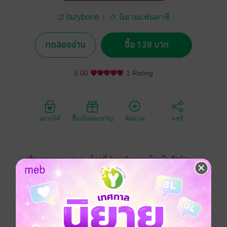
lazybone
นิยายแฟนตาซี
ทดลองอ่าน
ซื้อ 139 บาท
5.00
1 Rating
อยากได้
ซื้อเป็นของขวัญ
ติดตาม
แชร์
เรื่องรางของแม่และเด็กๆที่ ย้ายเข้ามาอยู่ใหม่ในตึกร้าง
อาถรรพ์ ที่ทั่วบริเวณเต็มไปด้วยภูตผีโผล่มาให้พบเจอ แต่
แม่ไม่ได้สอนให้เด็กๆ กลัวผี แต่สอนให้ ก้าวผ่านความกลัว
ไปให้ได้ เด็กๆ จึงใช้วิธีแบบเด็กๆ แก้ปัญหาความกลัวและสู้
กับผี
แฟนตาซี