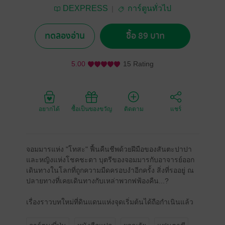
DEXPRESS
การ์ตูนทั่วไป
ทดลองอ่าน
ซื้อ 89 บาท
5.00
15 Rating
อยากได้
ซื้อเป็นของขวัญ
ติดตาม
แชร์
จอมมารแห่ง "โทสะ" ฟื้นคืนชีพด้วยฝีมือของสันตะปาปา
และหญิงแห่งโชคชะตา บุตรีของจอมมารกับอาจารย์ออก
เดินทางในโลกที่ถูกความมืดครอบงำอีกครั้ง สิ่งที่รออยู่ ณ
ปลายทางที่เคยเดินทางกับเหล่าพวกฟฟ้องคืน...?
เรื่องราวบทใหม่ที่ดินแดนแห่งจุดเริ่มต้นได้ถือกำเนินแล้ว