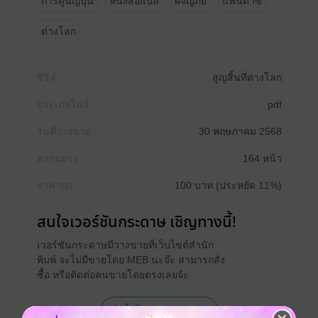
การ์ตูนญี่ปุ่น
หนังสือแปล
ผจญภัย
แฟนตาซี
ต่างโลก
ซีรีส์
สูญสิ้นที่ต่างโลก
ประเภทไฟล์
pdf
วันที่วางขาย
30 พฤษภาคม 2568
ความยาว
164 หน้า
ราคาปก
100 บาท (ประหยัด 11%)
สนใจเวอร์ชันกระดาษ เชิญทางนี้!
เวอร์ชันกระดาษมีวางขายที่เว็บไซต์สำนัก
พิมพ์ จะไม่มีขายโดย MEB นะจ๊ะ สามารถสั่ง
ซื้อ หรือติดต่อคนขายโดยตรงเลยจ้ะ
สั่งซื้อโดยตรงกับ สนพ.