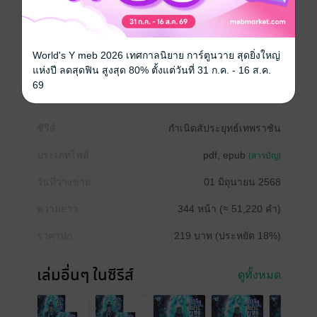
ข้าจะกลับไปสะสางหนี้แค้นให้สาสมกับการทรยศหักหลัง
ของพวกเจ้าเอง!”"
หนังสือแปล
กำลังภายใน
แฟนตาซี
World's Y meb 2026 เทศกาลนิยาย การ์ตูนวาย สุดยิ่งใหญ่
แห่งปี ลดสุดฟิน สูงสุด 80% ตั้งแต่วันที่ 31 ก.ค. - 16 ส.ค.
นิยายจีนแปล
69
ซีรีส์
กำเนิดสัประยุทธ์เทพราชัน
ประเภทไฟล์
pdf, epub
(สารบัญ)
วันที่วางขาย
01 มิถุนายน 2568
ความยาว
344 หน้า (≈ 51,220 คำ)
ราคาปก
219 บาท (ประหยัด 18%)
เล่มอื่นๆ ในซีรีส์
ดูทั้งหมด