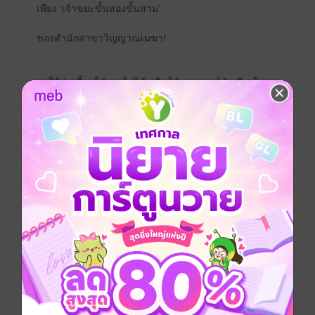
เพียง ‘เจ้าขยะขั้นสองขั้นสาม’
ของสำนักสาขาวิญญาณเมฆา!
ต่อให้ร่างนี้จะใช้การไม่ได้ หรือ ไร้พรสวรรค์สักเพียงใด
ก็ตาม..
แต่ในเมื่อสวรรค์ให้โอกาสข้ากลับคืนสู่วิถีเซียนอีกครั้ง..
ข้าก็จะขอคว้ามันเอาไว้!
ตำรับปรุงยาโบราณ ‘หยกไหมโลหิต’ จงสำแดงฤทธา
ปลุกพลังวิญญาณและพาข้าบรรลุระดับขั้นนักยุทธ์ผู้ยิ่ง
ใหญ่เสีย!
“ตาเฒ่าซวนหยวน เฒ่าพิสดารฉิน.. พวกเจ้ารอข้าก่อน
เถอะ!