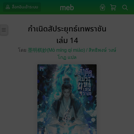
ล็อกอินเข้าระบบ
กำเนิดสัประยุทธ์เทพราชัน
เล่ม 14
โดย
墨明棋妙(Mò míng qí miào) /
สิทธิพงษ์ วงษ์
โกฏ แปล