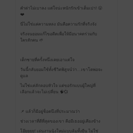
คำด่าไม่เบาลง แต่ใจน่ะหนักรักเข้าเต็มเปา! 😤
❤️
นี่ไม่ใช่แค่ความหลง มันคือความรักที่จริงจัง
จริงจนยอมแก้ไขอดีตเพื่อให้มีอนาคตร่วมกับ
ใครสักคน 🌱
เด็กชายที่ครั้งหนึ่งเคยเอาแต่ใจ
วันนี้กลับยอมใช้ทั้งชีวิตพิสูจน์ว่า…เขาโตพอจะ
ดูแล
ไม่ใช่แค่ลักลอบหัวใจ แต่ขอรักแบบผู้ใหญ่ที่
เลือกแล้วจะไม่เปลี่ยน 🧠💞
📌 แล้วก็มีอยู่ช็อตนึงที่ประมาณว่า
ช่วงเวลาที่ดีที่สุดของเขา คือมีเธออยู่เคียงข้าง
โอ๊ยยยย! เล่นงานนุ้งใหม่แบบล้มทั้งยืน ไม่ใช่