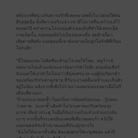
หลังจากที่หน่วงกับความรักที่เคยพลาดพลั้งไป ปล่อยให้คน
ดีๆหลุดมือ ทั้งที่ความจริงแล้ว เขามีโอกาสที่จะคว้าเธอไว้
ตลอด7ปี ทว่าความโง่งมของตัวเองแท้ๆที่ทำให้เพชรเม็ด
งามเม็ดนั้น ลอยหลุดมือไปเป็นของคนอื่น สุดท้ายก็มา
เสียดายทีหลัง แถมตอนนี้เขายังกลายเป็นลูกไม่รักดีที่เรียน
ไม่จบอีก
"นี่ใจคอแกจะไม่คิดที่จะทำอะไรเลยใช่ไหม...หนูวิวาห์
แต่งงานไปแล้วแกยังจะอาลัยอาวรทำไมอีก ตอนฉันเชียร์
ฉันบอกให้เอาทำไมไม่เอา"เสียงแพรนวล แม่ผู้บังเกิดเกล้า
ของพร้อมรักก่นด่าลูกชาย ที่วันๆเอาแต่ดื่มเหล้าและเก็บตัว
อยู่ในห้อง หลังจากที่เพิ่งไปร่วมงานแต่งของเธอมาเมื่อไม่กี่
เดือนที่ผ่านมา
"ถ้าแม่จะมาตอกย้ำ ก็ออกไปจากห้องพร้อมเถอะ...รู้แหละ
ว่าพลาด...จะมาซ้ำเติมทำไม"ดวงตาคมกริบตวัดมอง
มารดาที่หน้าประตู ในมือก็จับปากแก้วแล้วแล้วแกว่งมัน
เบาๆ จากนั้นก็กระดกมันลงคอทีเดียวหมดแก้ว หวังให้
แอลกอฮอล์ชะล้างบาดแผลที่มันอยู่กลางใจ
"ฉันไม่ได้จะมาซ้ำเติม ฉันแค่อยากให้แกมูฟออน แล้วก็