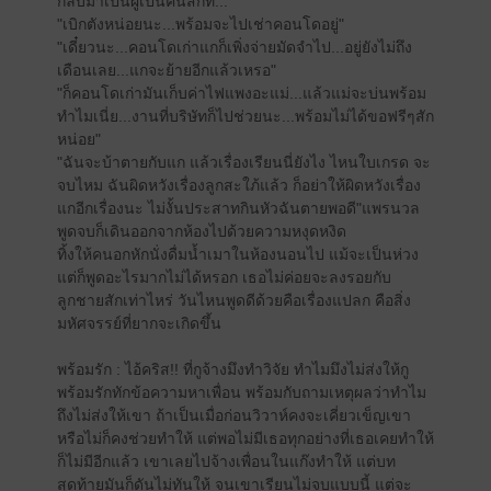
กลับมาเป็นผู้เป็นคนสักที..."
"เบิกตังหน่อยนะ...พร้อมจะไปเช่าคอนโดอยู่"
"เดี๋ยวนะ...คอนโดเก่าแกก็เพิ่งจ่ายมัดจำไป...อยู่ยังไม่ถึง
เดือนเลย...แกจะย้ายอีกแล้วเหรอ"
"ก็คอนโดเก่ามันเก็บค่าไฟแพงอะแม่...แล้วแม่จะบ่นพร้อม
ทำไมเนี่ย...งานที่บริษัทก็ไปช่วยนะ...พร้อมไม่ได้ขอฟรีๆสัก
หน่อย"
"ฉันจะบ้าตายกับแก แล้วเรื่องเรียนนี่ยังไง ไหนใบเกรด จะ
จบไหม ฉันผิดหวังเรื่องลูกสะใภ้แล้ว ก็อย่าให้ผิดหวังเรื่อง
แกอีกเรื่องนะ ไม่งั้นประสาทกินหัวฉันตายพอดี"แพรนวล
พูดจบก็เดินออกจากห้องไปด้วยความหงุดหงิด
ทิ้งให้คนอกหักนั่งดื่มน้ำเมาในห้องนอนไป แม้จะเป็นห่วง
แต่ก็พูดอะไรมากไม่ได้หรอก เธอไม่ค่อยจะลงรอยกับ
ลูกชายสักเท่าไหร่ วันไหนพูดดีด้วยคือเรื่องแปลก คือสิ่ง
มหัศจรรย์ที่ยากจะเกิดขึ้น
พร้อมรัก : ไอ้คริส!! ที่กูจ้างมึงทำวิจัย ทำไมมึงไม่ส่งให้กู
พร้อมรักทักข้อความหาเพื่อน พร้อมกับถามเหตุผลว่าทำไม
ถึงไม่ส่งให้เขา ถ้าเป็นเมื่อก่อนวิวาห์คงจะเคี่ยวเข็ญเขา
หรือไม่ก็คงช่วยทำให้ แต่พอไม่มีเธอทุกอย่างที่เธอเคยทำให้
ก็ไม่มีอีกแล้ว เขาเลยไปจ้างเพื่อนในแก๊งทำให้ แต่บท
สุดท้ายมันก็ดันไม่ทันให้ จนเขาเรียนไม่จบแบบนี้ แต่จะ