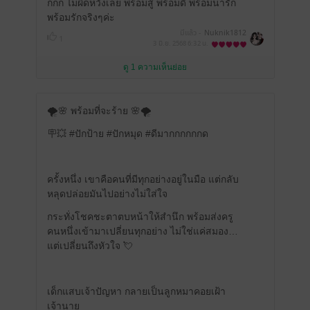
กกก ไม่ผิดหวังเลย พร้อมสู้ พร้อมดี พร้อมน่ารัก
พร้อมรักจริงๆค่ะ
มีแล้ว -
Nuknik1812
1
3 มิ.ย. 2568
6:32 น.
ดู 1 ความเห็นย่อย
🌪️🌸 พร้อมที่จะร้าย 🌸🌪️
🪧💥 #ปักป้าย #ปักหมุด #ดีมากกกกกกด
ครั้งหนึ่ง เขาคือคนที่มีทุกอย่างอยู่ในมือ แต่กลับ
หลุดปล่อยมันไปอย่างไม่ใส่ใจ
กระทั่งโชคชะตาตบหน้าให้สำนึก พร้อมส่งครู
คนหนึ่งเข้ามาเปลี่ยนทุกอย่าง ไม่ใช่แค่สมอง…
แต่เปลี่ยนถึงหัวใจ 💘
เด็กแสบเจ้าปัญหา กลายเป็นลูกหมาคอยเฝ้า
เจ้านาย