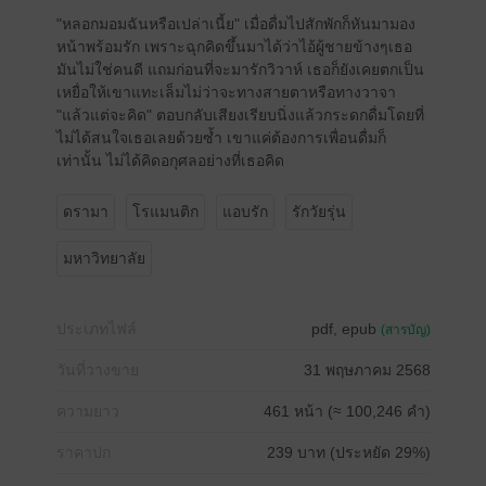
"หลอกมอมฉันหรือเปล่าเนี้ย" เมื่อดื่มไปสักพักก็หันมามอง
หน้าพร้อมรัก เพราะฉุกคิดขึ้นมาได้ว่าไอ้ผู้ชายข้างๆเธอ
มันไม่ใช่คนดี แถมก่อนที่จะมารักวิวาห์ เธอก็ยังเคยตกเป็น
เหยื่อให้เขาแทะเล็มไม่ว่าจะทางสายตาหรือทางวาจา
"แล้วแต่จะคิด" ตอบกลับเสียงเรียบนิ่งแล้วกระดกดื่มโดยที่
ไม่ได้สนใจเธอเลยด้วยซ้ำ เขาแค่ต้องการเพื่อนดื่มก็
เท่านั้น ไม่ได้คิดอกุศลอย่างที่เธอคิด
ดรามา
โรแมนติก
แอบรัก
รักวัยรุ่น
มหาวิทยาลัย
ประเภทไฟล์
pdf, epub
(สารบัญ)
วันที่วางขาย
31 พฤษภาคม 2568
ความยาว
461 หน้า (≈ 100,246 คำ)
ราคาปก
239 บาท (ประหยัด 29%)