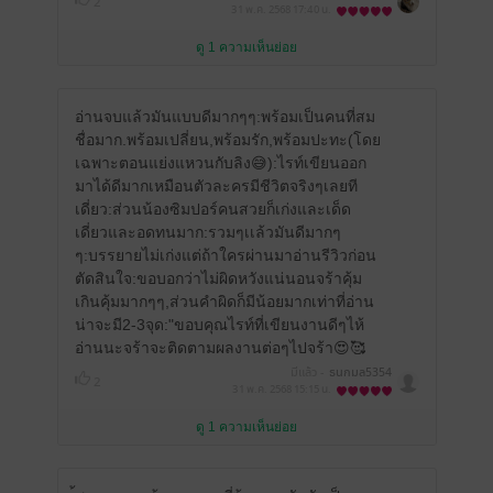
2
o1Nzo1Nw==
31 พ.ค. 2568
17:40 น.
ดู 1 ความเห็นย่อย
อ่านจบแล้วมันแบบดีมากๆๆ:พร้อมเป็นคนที่สม
ชื่อมาก.พร้อมเปลี่ยน,พร้อมรัก,พร้อมปะทะ(โดย
เฉพาะตอนแย่งแหวนกับลิง😅):ไรท์เขียนออก
มาได้ดีมากเหมือนตัวละครมีชีวิตจริงๆเลยที
เดี่ยว:ส่วนน้องซิมปอร์คนสวยก็เก่งและเด็ด
เดี่ยวและอดทนมาก:รวมๆเเล้วมันดีมากๆ
ๆ:บรรยายไม่เก่งแต่ถ้าใครผ่านมาอ่านรีวิวก่อน
ตัดสินใจ:ขอบอกว่าไม่ผิดหวังแน่นอนจร้าคุ้ม
เกินคุ้มมากๆๆ,ส่วนคำผิดก็มีน้อยมากเท่าที่อ่าน
น่าจะมี2-3จุด:"ขอบคุณไรท์ที่เขียนงานดีๆไห้
อ่านนะจร้าจะติดตามผลงานต่อๆไปจร้า😍🥰
มีแล้ว -
ธนกมล5354
2
31 พ.ค. 2568
15:15 น.
ดู 1 ความเห็นย่อย