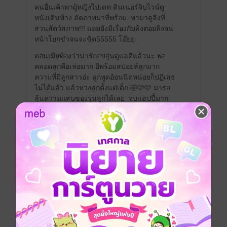
คนอื่นเค้าพาผู้หญิงไปเดท ดินเนอร์จิบไวน์ดู
หนังเดินห้าง ตัดภาพมาที่พร้อม..พามาดูลิงที่
สวนสัตว์สภาพ!!! แถมยังมีเรื่องกับลิงต่อยลิงจน
หน้าโยกขำจนจะขิต55555 โอ๊ยย
ตอนเมียท้องว่าน่ารักอบอุ่นดูแลดีแล้วนะ พอ
คลอดลูกคือเห่อมาก อีพร้อมสปอยล์ลูกมาก
ความที่มีลูกสาวอ่ะ ลูกพูดอ้อนนิดหน่อยก็ปฏิเสธ
ไม่ได้แล้ว แล้วหวงลูกตั้งแต่เด็ก 🤣🩷🩷 มารอ
ลุ้นความแสบของรุ่นลูกได้เลย จบแฮปปี้มาก
กก 👏🫶
เป้นนิยายที่แหวกแนวไม่เหมือนใคร เป็นนิยาย
ที่สอนการใช้ชีวิตเหมือนโลกของความเป็นจริง
เน้นตัวละครพระนางเป็นหลัก เป็นความ
ธรรมดาที่พิเศษ มีอะไรให้น่าติดตามอยู่ตลอด
สนุกและเรียลไม่จำเจ มีความตลกเบาสมอง ไม่
ได้มีปมอะไร เนื้อเรื่องสบายๆ ภาษาก็ลื่นไหล
อ่านเพลินเป็นแสนคำที่คุ้มค่ามากแก่การอ่าน
อยากแนะนำเปิดใจสักนิด มันสนุก น่ารัก อบอุ่น