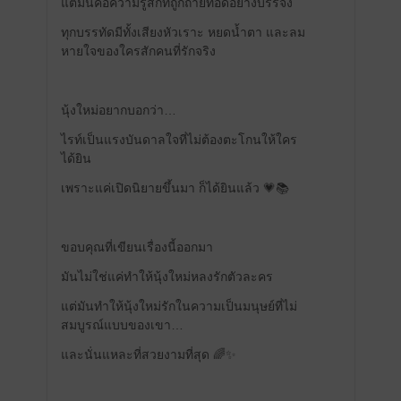
แต่มันคือความรู้สึกที่ถูกถ่ายทอดอย่างบรรจง
ทุกบรรทัดมีทั้งเสียงหัวเราะ หยดน้ำตา และลม
หายใจของใครสักคนที่รักจริง
นุ้งใหม่อยากบอกว่า…
ไรท์เป็นแรงบันดาลใจที่ไม่ต้องตะโกนให้ใคร
ได้ยิน
เพราะแค่เปิดนิยายขึ้นมา ก็ได้ยินแล้ว 💗📚
ขอบคุณที่เขียนเรื่องนี้ออกมา
มันไม่ใช่แค่ทำให้นุ้งใหม่หลงรักตัวละคร
แต่มันทำให้นุ้งใหม่รักในความเป็นมนุษย์ที่ไม่
สมบูรณ์แบบของเขา…
และนั่นแหละที่สวยงามที่สุด 🌈✨