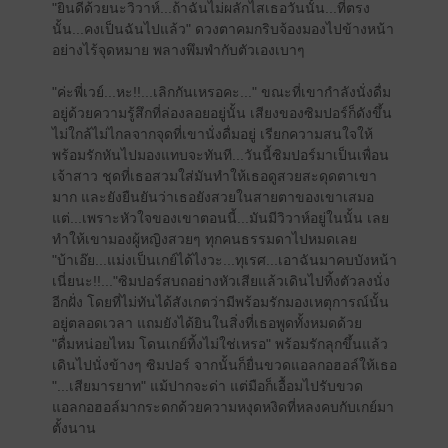
"ยินดีด้วยนะวิวาห์...ถ้าฉันไม่ผลักไสเธอวันนั้น...ที่ตรง
นั้น...คงเป็นฉันไปแล้ว" ดวงตาคมกริบจ้องมองไปข้างหน้า
อย่างไร้จุดหมาย พลางพึมพำกับตัวเองเบาๆ
"ค่ะพี่เวย์...หะ!!...เลิกกันเหรอคะ..." ขณะที่เขากำลังนั่งดื่ม
อยู่ด้วยความรู้สึกที่ล่องลอยอยู่นั้น เสียงของซิมปอร์ก็ดังขึ้น
ไม่ใกล้ไม่ไกลจากจุดที่เขานั่งดื่มอยู่ เรียกความสนใจให้
พร้อมรักหันไปมองแทบจะทันที...วันนี้ซิมปอร์มาเป็นเพื่อน
เจ้าสาว ชุดที่เธอสวมใส่มันทำให้เธอดูสวยสะดุดตาเขา
มาก และยังยืนยันว่าเธอยังสวยในสายตาของเขาเสมอ
แต่...เพราะหัวใจของเขาตอนนี้...มันมีวิวาห์อยู่ในนั้น เลย
ทำให้เขามองผู้หญิงสวยๆ ทุกคนธรรมดาไปหมดเลย
"บ้าเอ๊ย...แม่งเป็นเกย์ได้ไงวะ...ทุเรศ...เอาฉันมาคบบังหน้า
เนี่ยนะ!!..."ซิมปอร์สบถอย่างหัวเสียแล้วเดินไปทิ้งตัวลงนั่ง
อีกฝั่ง โดยที่ไม่ทันได้สังเกตว่ามีพร้อมรักมองเหตุการณ์นั้น
อยู่ตลอดเวลา แถมยังได้ยินในสิ่งที่เธอพูดทั้งหมดด้วย
"ดื่มหน่อยไหม โดนเกย์ทิ้งไม่ใช่เหรอ" พร้อมรักลุกขึ้นแล้ว
เดินไปนั่งข้างๆ ซิมปอร์ จากนั้นก็ยื่นขวดแอลกอฮอล์ให้เธอ
"...เสียมารยาท" แม้ปากจะด่า แต่มือก็เอื้อมไปรับขวด
แอลกอฮอล์มากระดกด้วยความหงุดหงิดที่หลงคบกับเกย์มา
ตั้งนาน