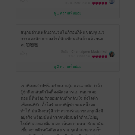
3
5 มิ.ย. 2568
12:31 น.
ดู 1 ความเห็นย่อย
สนุกมอ่านเพลินอ่านวนไปกี่รอบก็ฟินชอบๆแนว
การแต่งนิยายของไรท์นักเขียนเงินล้านด้วยนะ
คะ🥰🥰🥰
มีแล้ว -
Chamaiporn Matisirikul
1
3 มิ.ย. 2568
8:5 น.
ดู 2 ความเห็นย่อย
เราที่เคยสาปพร้อมรักแบบสุด แต่แอบคิดว่าถ้า
รู้จักคิดกลับตัวไดก็คงดีสงสารแม่ พอมาเจอ
ตอนนี้ที่พร้อมรักยอมกลับตัวกลับใจ ตั้งใจทำ
เพื่อคนที่รัก ตั้งใจรักแบบที่ผู้ชายคนหนึ่งจะ
ทำได้ มันดีมจนรู้สึกว่าความรักเอาชนะทุกสิ่งมี
อยู่จริง พร้อมมันน่ารักจนซิมปอร์ก็ต้านไม่อยู่
ไรต์ทำออกมาดีมากค่ะ เห็นความนน่ารักน่ามัน
เขี้ยวจากตัวหนังสือเลย รวมๆแล้วน่าอ่านมา๊า