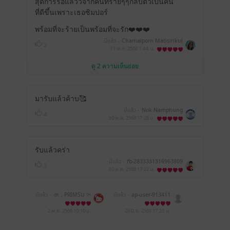
้สุดการรอแล้ววจากคนที่ร้ายๆๆกลับตัวเป็นคน
ที่ดีขึ้นเพราะเธอซิมปอร์
พร้อมที่จะร้ายเป็นพร้อมที่จะรัก❤️❤️❤️
มีแล้ว -
Chamaiporn Matisirikul
2
31 พ.ค. 2568
1:44 น.
ดู 2 ความเห็นย่อย
มารับแล้วค้าบ🥰
มีแล้ว -
Nok Namphung
4
30 พ.ค. 2568
17:28 น.
รับแล้วคร่า
มีแล้ว -
fb-2833331316963809
3
30 พ.ค. 2568
17:22 น.
มีแล้ว -
ത ₊ PRIMSU ୨ৎ
มีแล้ว -
ap-user-913411
63521793
2 พ.ย. 2568
10:10 น.
29 มิ.ย. 2568
17:23 น.