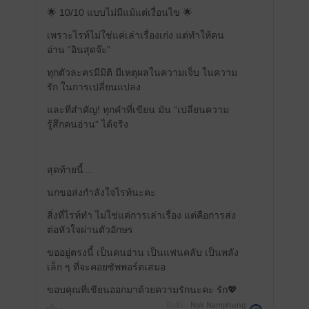
🌟 10/10 แบบไม่มีแม้แต่เงื่อนไข 🌟
เพราะไรท์ไม่ใช่แค่เล่าเรื่องเก่ง แต่ทำให้คน
อ่าน “อินสุดจ๊ะ”
ทุกตัวละครมีมิติ มีเหตุผลในความเจ็บ ในความ
รัก ในการเปลี่ยนแปลง
และที่สำคัญ! ทุกคำที่เขียน มัน “เปลี่ยนความ
รู้สึกคนอ่าน” ได้จริง
สุดท้ายนี้…
นกขอส่งกำลังใจไรท์นะคะ
สิ่งที่ไรท์ทำ ไม่ใช่แค่การเล่าเรื่อง แต่คือการส่ง
ต่อหัวใจผ่านตัวอักษร
ขออยู่ตรงนี้ เป็นคนอ่าน เป็นแฟนคลับ เป็นพลัง
เล็ก ๆ ที่จะคอยซัพพอร์ตเสมอ
ขอบคุณที่เขียนออกมาด้วยความรักนะคะ รัก💖
มีแล้ว -
Nok Namphung