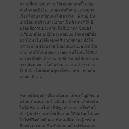
ความที่หน่วงกับความรักเคยพลาดพลั้งปล่อย
คนดีๆหลุดมือไป แถมยังทำตัวสำมะเลเทเมา
เรียนไม่จบ เหมือนคนไม่เอาไหน 🤷จนผู้เป็น
แม่เอือมเลยจ้างนางเอกมาเป็นติวเตอร์ให้ อี
พร้อมคือกวนประสาท ดื้อมึนมากก ซิมปอร์
เปรียบเหมือนแม่ผู้มีพระคุณ555 อีกหน่อยก็ซื้อ
ดอกได้มาไหว้ได้เลย 🤣💐จากที่หัวสูง มีอีโก้
เพราะบ้านพร้อมรวย ไม่ยอมนั่งวินมอไซค์เด็ด
ขาด เคยใช้เงินเยอะๆ เจอยัยซิมให้เงินใช้200
ต่อรองได้500 คือขำมาก 😆 ซิมปอร์คือควบคุม
การเงินทุกอย่างให้อีพร้อม เจอคนจริงซะบ้าง
🤭 มีเรื่องให้เถียงกันทุกครั้งที่เจอหน้า หยุมกัน
ตลอด 💢🤜🤛
ซิมปอร์คือผู้หญิงที่ดีคนนึงเลย เคี่ยวเข็ญอีพร้อม
พร้อมเป้นคนค่อนข้างถือตัว เสียหน้าเสียฟอร์ม
ไม่ได้ ซิมสอนในสิ่งที่ดีๆถูกต้อง อยากใช้เงินก็
ต้องรู้จักทำงานหาให้เป็น สอนให้อีพร้อมได้ลอง
ไปใช้ชีวิตด้วยตัวเอง ทัศนคติดีมาก 👏 พร้อม
คือพร้อมบวกสมชื่อ หัวร้อน แต่ไม่ทำใครก่อน