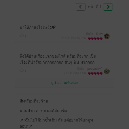
หน้าที่ 1
มาให้กำลังใจคะ🥰💝
มีแล้ว -
Dow
1
30 ก.ค. 2568
16:57 น.
พึ่งได้อ่านเรื่องแรกของไรส์ พร้อมที่จะรัก เป็น
เรื่องที่น่ารักมากกกกกกกก สั้นๆ ฟิน มากกกก
มีแล้ว -
poppack^^
1
22 มิ.ย. 2568
3:5 น.
ดู 1 ความเห็นย่อย
📚พร้อมที่จะร้าย
นามปาก คาราเมลคัสตาร์ด
📌"ฉันไม่ได้มาซ้ำเติม ฉันแค่อยากให้แกมูฟ
ออน"📌