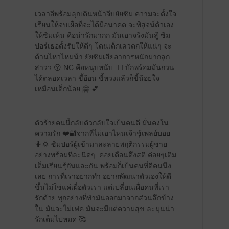
เวลาอีพร้อมลุกเดินหน้าจีบยัยซิม ความจะตั้งใจ
เรียนให้จบเผื่อที่จะได้มีอนาคต จะพิสูจน์ตัวเอง
ให้ซิมเห้น คือน่ารักมากก มันเอาจริงมันสู้ ซิม
ปอร์เธอตั้งรับให้ดีๆ โดนเด็กเลวตกให้แน่ๆ จะ
ต้านไหวไหมน้า ยัยซิมเสียอาการหนักมากลูก
สาวว 😚 NC คือหนุบหนับ ❤️‍🔥 บักพร้อมมันกวน
ได้ตลอดเวลา ขี้อ้อน ขี้หวงแล้วก็ขี้น้อยใจ
เหมือนเด็กน้อย 🤗 💕
ตัวร้ายคนนี้กลับตัวกลับใจเป้นคนดี มั่นคงใน
ความรัก ❤️🔐จากที่ไม่เอาไหนเจ้าชู้เพลย์บอย
🤷💢 ซิมปอร์ผู้เข้ามาละลายพฤติกรรมผู้ชาย
อย่างพร้อมทีละนิดๆ คอยเตือนดึงสติ ค่อยๆเติม
เต็มเรียนรุ้กันและกัน พร้อมก็เป้นคนที่ดีคนนึง
เลย การที่เราอยากทำ อยากพัฒนาตัวเองให้ดี
ขึ้นไม่ใช่แค่เผื่อตัวเรา แต่เปลี่ยนเผื่อคนที่เรา
รักด้วย ทุกอย่างที่ทำมันออกมาจากส่วนลึกข้าง
ใน มันจะไม่เฟค มันจะมีแต่ความสุข ละมุนน่า
รักเต็มไปหมด 🥰