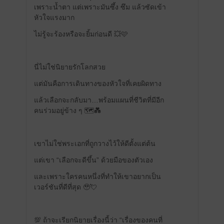
เพราะน้ำตา แต่เพราะมันซึ้ง ซึม แล้วซัดเข้า
หัวใจแรงมาก
ไม่รู้จะร้องหรือจะยิ้มก่อนดี 💥🩷
นี่ไม่ใช่นิยายรักโลกสวย
แต่มันคือการเดินทางของหัวใจที่เคยผิดทาง
แล้วเลือกจะกลับมา…พร้อมแผนที่ชีวิตที่มีอีก
คนร่วมอยู่ข้าง ๆ 🗺️💑
เขาไม่ใช่พระเอกที่ถูกวางไว้ให้ดีตั้งแต่ต้น
แต่เขา “เลือกจะดีขึ้น” ด้วยมือของตัวเอง
และเพราะใครคนหนึ่งที่ทำให้เขาอยากเป็น
เวอร์ชันที่ดีที่สุด 🥹💘
💯 ถ้าจะเรียกนิยายเรื่องนี้ว่า “เรื่องของคนที่