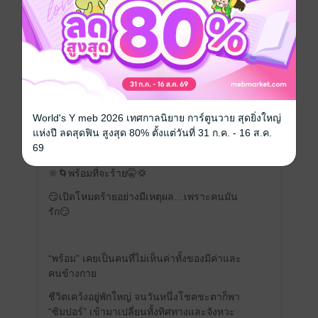
แล้วคุณจะหลงรักอีพร้อม พระเอกของเรา 😘📖
📌
ติดตามและซับพอร์ตนักเขียนนะค้าบ ส่งกำลัง
ใจพันล้านดวง 💝🌻
มีแล้ว -
มิ้นท์ ❽❾
3
5 มิ.ย. 2568
18:44 น.
World's Y meb 2026 เทศกาลนิยาย การ์ตูนวาย สุดยิ่งใหญ่
ดู 1 ความเห็นย่อย
แห่งปี ลดสุดฟิน สูงสุด 80% ตั้งแต่วันที่ 31 ก.ค. - 16 ส.ค.
69
🔆🌀พร้อมที่จะร้าย🤫💢
😏เปิดโหมดร้ายอย่างมีเหตุผล…เพราะคนมัน
รัก😏
“พร้อม” เคยเป็นคนที่ไม่เห็นค่าทั้งของมีค่าและ
คนข้างกาย
ชีวิตเคว้งอยู่พักใหญ่ จนวันหนึ่งโชคชะตาก็พา
“ซิมปอร์” เข้ามาเปลี่ยนทั้งทิศทางและจังหวะ