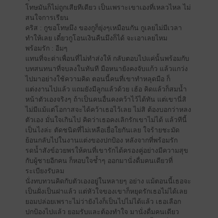
โทษมันก็ไม่ถูกเสียทีเดียว เป็นเพราะเขาเองที่เหลวไหล ไม่
สนใจการเรียน
คริส : กูขอโทษมึง ของกูก็ยุ่งๆเหมือนกัน กูเลยไม่มีเวลา
ทำให้เลย เดี๋ยวกูโอนเงินคืนมึงก็ได้ จะเอาเลยไหม
พร้อมรัก : อืมๆ
แทนที่จะด่าเพื่อนที่ไม่ทำส่งให้ กลับตอบไปแค่นั้นพร้อมกับ
บทสนทนาที่จบลงในทันที มือหนายังคงจับแก้ว แล้วแกว่ง
ไปมาอย่างใช้ความคิด ตอนนี้คนที่เขาทำหลุดมือ ก็
แต่งงานไปแล้ว แถมยังมีลูกแล้วด้วย เฮ้อ คิดแล้วก็สมน้ำ
หน้าตัวเองจริงๆ ถ้าเป็นคนอื่นคงคว้าไว้ได้ทัน แต่เขานี่สิ
ไม่มีแม้แต่โอกาสจะได้คว้าเธอไว้เลย ไม่สิ ต้องบอกว่าหลง
ตัวเอง มั่นใจเกินไป คิดว่าเธอคงเลิกรักเขาไม่ได้ แล้วทีนี้
เป็นไงล่ะ ตัดชนิดที่ไม่เหลือเยื่อใยกันเลย ใจร้ายชะมัด
ย้อนกลับไปในงานแต่งของปกป้อง หลังจากที่พร้อมรัก
รดน้ำสังข์อวยพรให้คนที่เขารักได้ครองคู่อย่างมีความสุข
กับผู้ชายอีกคน ก็หอบใจช้ำๆ ออกมานั่งดื่มคนเดียวที่
ระเบียงรับลม
นั่งทบทวนคิดกับตัวเองอยู่ในหลายๆ อย่าง แม้ตอนนี้เธอจะ
เป็นฝั่งเป็นฝาแล้ว แต่หัวใจของเขาก็หยุดรักเธอไม่ได้เลย
ยอมปล่อยเพราะไม่ว่ายังไงก็เป็นไปไม่ได้แล้ว เธอเลือก
ปกป้องไปแล้ว ยอมรับและต้องทำใจ มานั่งดื่มคนเดียว