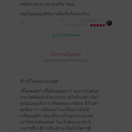
#คลั่งระดับปางตายแต่ไม่ Toxic
#นุ้งใหม่คอนเฟิร์มว่าเด็ดเกินใครจะต้าน
มีแล้ว -
⋆.˚ ☾ .⭒˚SasiChaya˚ ༘♡
3
⋆｡˚❀
1 มิ.ย. 2568
5:55 น.
ดู 1 ความเห็นย่อย
ข้อความนี้ถูกลบ
(ถูกลบโดยเจ้าของความคิดเห็น)
รีวิวรีใจหลังอ่านจบ🫣
กรี๊ดดดดด!!! กรี๊ดมันออกมาาา สมการรอคอย
มาก อิพร้อมน่ารักมากกกก กอไก่ล้านตัว เรื่อง
ปกป้องยอมรับว่าเกลียดมันมาก5555 นี่รึเปล่า
คะที่เขาว่า เกลียดอะไรจะได้อย่างนั้น🤣
เกลียดอยู่ดีๆ เลื่อนขั้นมาเป็นลูกรักเฉยเลย
เอาใจช่วยมันตลอด โดนไรท์แกงมากๆ ก็
สงสารอีก เอ๊ะ! หรือเค้าจะเป็นไบโพล่า😅