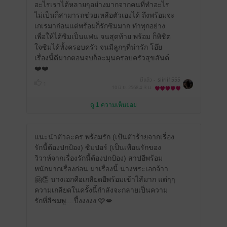
อะไรเราได้หลายๆอย่างมากจากคนที่ทำอะไร
ไม่เป็นก็สามารถช่วยเหลือตัวเองได้ ถึงพร้อมจะ
เกเรมาก่อนแต่พร้อมก็รักซิมมาก ทำทุกอย่าง
เพื่อให้ได้ซิมเป็นแฟน จนสุดท้าย พร้อม ก็พิชิต
ใจซิมได้ทั้งครอบครัว จนมีลูกๆที่น่ารัก โอ๊ย
เรื่องนี้ดีมากตอนจบก็ละมุนครอบครัวสุขสันต์
❤️❤️
มีแล้ว -
siirii1555
1
10 มิ.ย. 2568
4:3 น.
ดู 1 ความเห็นย่อย
แนะนำตัวละคร พร้อมรัก (เป้นตัวร้ายจากเรื่อง
รักนี้ต้องปกป้อง) ซิมปอร์ (เป็นเพื่อนรักของ
วิวาห์จากเรื่องรักนี้ต้องปกป้อง) สาปอีพร้อม
หนักมากเรื่องก่อน มาเรื่องนี้ นางพระเอกจ้าา
🤗👏 นางเอกคือเกลียดอีพร้อมเข้าไส้มาก แต่ๆๆ
ความเกลียดในครั้งนี้กำลังจะกลายเป็นความ
รักที่สีชมพู....ปึ้งงงงง 🩷💋