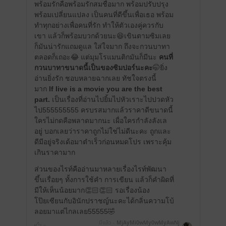
พร้อมรักคือพร้อมรักสมชื่อมาก พร้อมปรับปรุง
พร้อมเปลี่ยนแปลง เป็นคนที่ดีขึ้นเพื่อเธอ พร้อม
ทำทุกอย่างเพื่อคนที่รัก ทำให้ตัวเองคู่ควรกับ
เขา แล้วก็พร้อมบวกด้วยนะ😆เขินตามซิมเลย
ก็มันน่ารักแถมดูแล ใส่ใจมาก ถึงจะกวนบาทา
ตลอดก็เถอะ😂 แต่มุมโรแมนติกมันก็มีนะ
คนที่
กวนบาทาขนาดนี้เป็นของซิมปอร์นะคะ
🤭ยิ่ง
อ่านยิ่งรัก ชอบหลายฉากเลย ทัชใจตรงนี้
มาก
If live is a movie you are the best
part.
เป็นเรื่องที่อ่านไปยิ้มไปหัวเราะไปปวดหัว
ไป555555555 ครบรสมากแล้วราคาดีขนาดนี้
ใครไม่กดคือพลาดมากนะ เผื่อใครกำลังลังเล
อยู่ บอกเลยว่าราคาถูกไม่ใช่ไม่ดีนะคะ ถูกและ
ดีมีอยู่จริงเด้อมาตำเร็วก่อนหมดโปร เพราะคุ้ม
เกินราคามาก
ส่วนของไรท์คืออ่านมาหลายเรื่องไรท์พัฒนา
ขึ้นเรื่อยๆ ทั้งการใช้คำ การเขียน แล้วก็คำผิดที่
มีให้เห็นน้อยมาก👏🏻👏🏻 รอเรื่องน้อง
โป๊ยเซียนกับอินักปราชญ์นะคะได้กลิ่นความโบ้
ลอยมาแต่ไกลเลย55555🤣
มีแล้ว -
MjAyMi0wMy0wMyAwNj