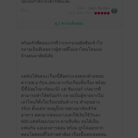
😘เป็นกำลังใจให้ไรท์นะคะ
มีแล้ว -
Lalin..Nuizani
2
15 มิ.ย. 2568
7:54 น.
ดู 1 ความเห็นย่อย
พร้อมรักที่ตอนแรกที่ว่าเกเรๆเจอยัยซิมเข้าไป
กลายเป็นดีเลยจากผู้ชายที่ไม่เอาไหนโดนแม่
จ้างคนมาดัดนิสัย
แต่มันได้ผลนะเรื่องนี้คือครบเลยตลกด้วยชอบ
ความพ.อ กับน.อทะเลาะกันเกือบทั้งเรื่อง พร้อม
นี้ขี้น้อยใจมาก้ยนะ🤭 แต่ ซิมเปอร์ เก่งมากที่
สามารถทำให้พร้อมรัก กลายเป็นผู้ชายจากไม่
เอาไหนก็ตั้งใจเรียนขยันทำงาน ทำทุกอย่าง
จริงๆ ตั้งแต่ขายหมูปิ้งขายพวงมาลัยเสิร์ฟ
อาหาร ตลกมากตอนนางเอกให้เงินใช้วันละ
500 แต่พร้อมเก่งมาก ตามจีบซิม จนได้เป็น
แฟนกัน แอบสงสารตอน พร้อม ถูกไล่ออกจาก
คอนโดตอนที่ไม่จ่ายค่าห้อง เรื่องนี้บอกเลยสอน