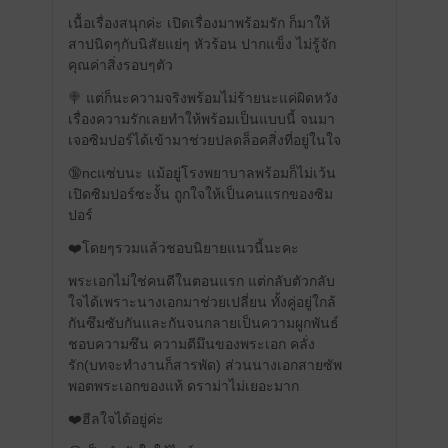
เนื้อเรื่องสนุกค่ะ เปิดเรื่องมาพร้อมรัก ก็มาให้
สาปนิดๆกับนิสัยแย่ๆ หัวร้อน ปากแข็ง ไม่รู้จัก
คุณค่าสิ่งรอบๆตัว
🍭 แต่ก็นะความจริงพร้อมไม่ร้ายนะแค่ผิดหวัง
เรื่องความรักเลยทำให้พร้อมเป็นแบบนี้ จนมา
เจอซิมปอร์ได้เข้ามาช่วยปลดล็อคสิ่งที่อยู่ในใจ
🔞ncแซ่บนะ แม้อยู่โรงพยาบาลพร้อมก็ไม่เว้น
เปิดซิมปอร์ซะงั้น ถูกใจให้เป็นคนแรกของซิม
ปอร์
❤️โดยๆรวมแล้วชอบนิยายแนวนี้นะคะ
พระเอกไม่ใช่คนดีในตอนแรก แต่กลับตัวกลับ
ใจได้เพราะนางเอกมาช่วยเปลี่ยน ทั้งคู่อยู่ใกล้
กันซึมซับกันและกันจนกลายเป็นความผูกพันธ์
ชอบความซึน ความตีมึนของพระเอก คลั่ง
รัก(บทจะทำงานก็สารพัด) ส่วนนางเอกสายซัพ
พอตพระเอกของแท้ ดราม่าไม่เยอะมาก
❤️ฮีลใจได้อยู่ค่ะ