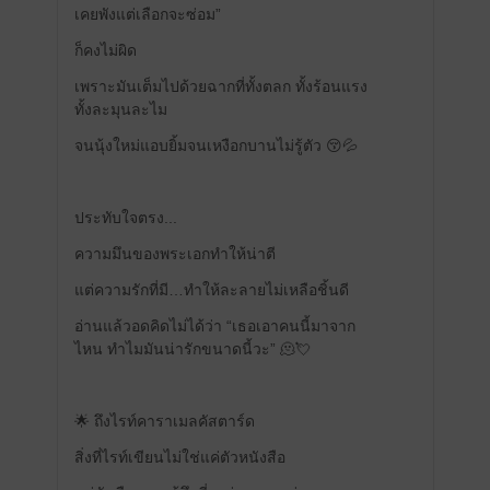
เคยพังแต่เลือกจะซ่อม”
ก็คงไม่ผิด
เพราะมันเต็มไปด้วยฉากที่ทั้งตลก ทั้งร้อนแรง
ทั้งละมุนละไม
จนนุ้งใหม่แอบยิ้มจนเหงือกบานไม่รู้ตัว 😚💦
ประทับใจตรง...
ความมึนของพระเอกทำให้น่าตี
แต่ความรักที่มี…ทำให้ละลายไม่เหลือชิ้นดี
อ่านแล้วอดคิดไม่ได้ว่า “เธอเอาคนนี้มาจาก
ไหน ทำไมมันน่ารักขนาดนี้วะ” 🫠💘
🌟 ถึงไรท์คาราเมลคัสตาร์ด
สิ่งที่ไรท์เขียนไม่ใช่แค่ตัวหนังสือ