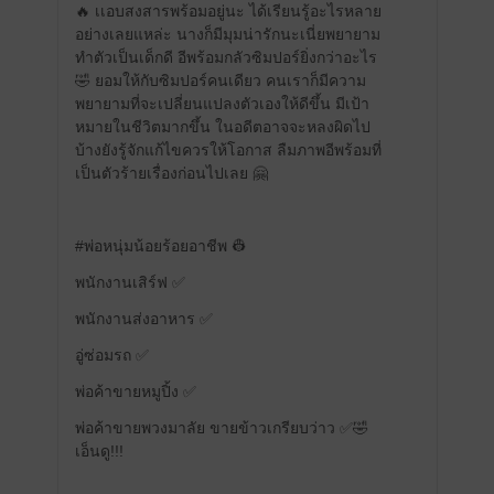
🔥 เเอบสงสารพร้อมอยู่นะ ได้เรียนรู้อะไรหลาย
อย่างเลยแหล่ะ นางก็มีมุมน่ารักนะเนี่ยพยายาม
ทำตัวเป็นเด็กดี อีพร้อมกลัวซิมปอร์ยิ่งกว่าอะไร
🤣 ยอมให้กับซิมปอร์คนเดียว คนเราก็มีความ
พยายามที่จะเปลี่ยนแปลงตัวเองให้ดีขึ้น มีเป้า
หมายในชีวิตมากขึ้น ในอดีตอาจจะหลงผิดไป
บ้างยังรู้จักแก้ไขควรให้โอกาส ลืมภาพอีพร้อมที่
เป็นตัวร้ายเรื่องก่อนไปเลย 🤗
#พ่อหนุ่มน้อยร้อยอาชีพ 👷
พนักงานเสิร์ฟ ✅
พนักงานส่งอาหาร ✅
อู่ซ่อมรถ ✅
พ่อค้าขายหมูปิ้ง ✅
พ่อค้าขายพวงมาลัย ขายข้าวเกรียบว่าว ✅🤣
เอ็นดู!!!