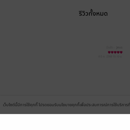
รีวิวทั้งหมด
มีแล้ว -
Jeus
6 มิ.ย. 2568
10:10 น.
เว็บไซต์นี้มีการใช้คุกกี้ โปรดยอมรับนโยบายคุกกี้เพื่อประสบการณ์การใช้บริการ
Language
ดาวน์โหลดแอป
เลือกหมวดหมู่
บริการช
นิยาย
สมัครขาย
การ์ตูน
สมัครอ่