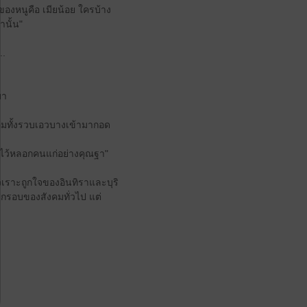
ของหนูคือ เมียน้อย ใครบ้าง
านั้น"
..
มา
ร้อมทั้งรวบเอวบางเข้ามากอด
อาไว้หลอกคนแก่อย่างคุณฐา"
ัวเราะถูกใจของอินทิราและบุริ
กรอบของสังคมทั่วไป แต่