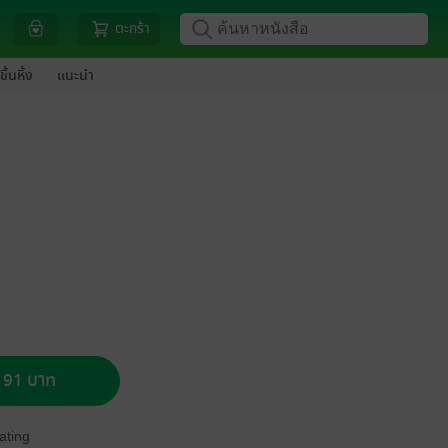
ตะกร้า
ขึ้นหิ้ง
แนะนำ
อ 91 บาท
ating