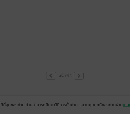
หน้าที่ 1
ที่ดีที่สุดของท่าน ท่านสามารถศึกษาวิธีการตั้งค่าการควบคุมคุกกี้ของท่านผ่าน
นโยบ
่วยเหลือ
เกี่ยวกับเรา
อีบุ๊ก
ข่าวสารและกิจกรรม
านหนังสือ
ติดต่อเรา