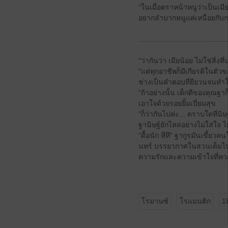
"ในเมื่อตราหน้าหนูว่าเป็นเม
อยากลำบากหนูแค่เหนื่อยกับกา
............................................
"ว่ากันว่า เมียน้อย ไม่ใช่สิ่งที
"แต่ทุกอาชีพก็มีเกียรติในตัว
ช่างเป็นคำตอบที่ยียวนจนทำใ
"ถ้าอย่างนั้น เด็กดีของคุณฐา
เอาใจด้วยรอยยิ้มเปี่ยมสุข
"ก็ว่ากันไปค่ะ... ตราบใดที่
ฐานิษฐ์ยักไหล่อย่างไม่ใส่ใจ 
"ดื้อนัก หึหึ" ฐากูรมันเขี้ย
นทร์ บรรยากาศในสวนเต็มไปด
ความรักและความเข้าใจที่พวกเข
โรมานซ์
โรแมนติก
1