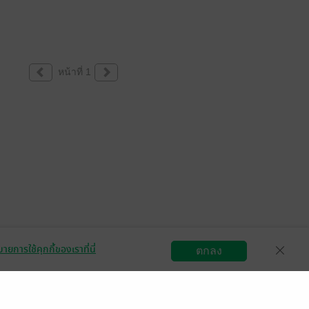
หน้าที่ 1
ายการใช้คุกกี้ของเราที่นี่
ตกลง
สมัครขายอีบุ๊ก
วิธีการใช้งาน
ติดต่อเรา
กลุ่มธุรกิจในเครือ
Central
OfficeMate