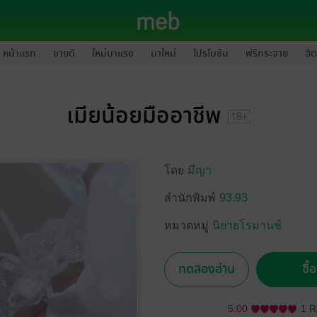
หน้าแรก
ขายดี
ใหม่มาแรง
มาใหม่
โปรโมชัน
ฟรีกระจาย
ฮิต
เมียน้อยมืออาชีพ
โดย
มีญา
สำนักพิมพ์
93.93
หมวดหมู่
นิยายโรมานซ์
ทดลองอ่าน
ซื้
5.00
1 R