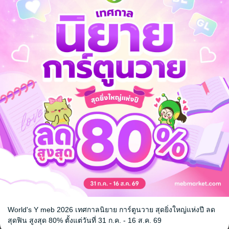
ียน้อยคนมากมายนักหนูจะเป็นให้จริงๆ เสียเลยก็แล้วกันค่ะ นับจากนี้ไปอาชีพ
รต้องดิ้นรนมาตลอด หนูแค่ใช้สิ่งที่หนูมีเพื่อแลกกับความสบายในอนาคตเท่
................................................................................................................
่น่าภาคภูมิใจ..."
ของมันเองไม่ใช่หรือคะ?" ฐานิษฐ์ที่ได้ยินแบบนั้นก็ยิ้มก่อนจะหลุดหัวเราะออก
ห้คนฟังอย่างฐากูร อินทิราและบุรินทร์หัวเราะออกมาพร้อมกัน
ก็เป็น เมียน้อยมืออาชีพ สินะคะ ใช่ไหม?" ฐากูรอดไม่ได้ที่จะเอ่ยเย้าคนรักพ
นิษฐ์มีความสุขและไม่ทำให้ใครเดือดร้อน อาชีพนี้ก็ค่อนข้างจะสบายทีเดียว เ
ไม่วายทิ้งท้ายหยอกล้อเรื่องอายุของคนรักไปเสียหนึ่งทีด้วยความหมั่นไส้
วคนในอ้อมแขนไม่น้อยสุดท้ายก็ได้แต่ก้มลงฟัดให้หนำใจเท่านั้นท่ามกลางเสียงห
้วยความอบอุ่นและความสุข แม้ว่าความสัมพันธ์ของพวกเขาจะไม่ได้อยู่ใน
ามีให้กันนั้นก็เป็นสิ่งที่แท้จริงและงดงาม
8+
เรื่องสั้น
World's Y meb 2026 เทศกาลนิยาย การ์ตูนวาย สุดยิ่งใหญ่แห่งปี ลด
สุดฟิน สูงสุด 80% ตั้งแต่วันที่ 31 ก.ค. - 16 ส.ค. 69