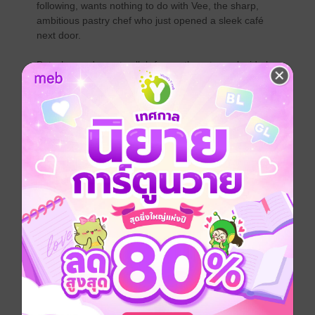
following, wants nothing to do with Vee, the sharp,
ambitious pastry chef who just opened a sleek café
next door.
But when a dessert collab forces them to work side by
side, flirty fights turn into late-night sparks. And
suddenly, the line between enemies and lovers starts
to melt.
A sapphic romcom full of snark, sweetness, and the
slowest of burns.
Girl love / Yuri
หนังสือแปล
ตลก
โรแมนติก
โรมานซ์
18+
ประเภทไฟล์
pdf, epub
(สารบัญ)
วันที่วางขาย
01 มิถุนายน 2568