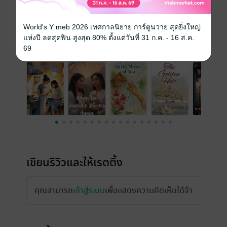
ความยาว
122 หน้า (≈ 20,311 คำ)
ราคาปก
329 บาท
World's Y meb 2026 เทศกาลนิยาย การ์ตูนวาย สุดยิ่งใหญ่
แห่งปี ลดสุดฟิน สูงสุด 80% ตั้งแต่วันที่ 31 ก.ค. - 16 ส.ค.
เรื่องที่คุณน่าจะสนใจ
69
เขียนรีวิวและให้เรตติ้ง
คุณสามารถ
เข้าสู่ระบบ
เพื่อแสดงความคิดเห็นได้จ้า