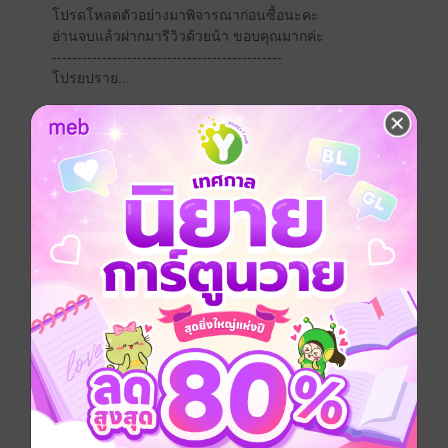
โปรดโหลดตัวอย่างมาพิจารณาก่อนซื้อนะคะ
อ่านจบแล้วฝากมารีวิวด้วยน้า ขอบคุณมากค่ะ
----------------------------------------------
โปรยปราย...
ในวันที่นางไม่เหลือใคร เขากลับยื่นมือมา
มันช่างอบอุ่น ราวคำมั่นที่ไม่ต้องเอ่ยเป็นถ้อยคำ
รักที่เติบโตจากความทรงจำ
จนกลายเป็นห้วงเวลาปัจจุบันที่งดงามยิ่งกว่าสิ่งใด
จีนโบราณ
โรแมนติก
แอบรัก
ครอบครัว
ประเภทไฟล์
pdf, epub
(สารบัญ)
วันที่วางขาย
02 มิถุนายน 2568
ความยาว
89 หน้า (≈ 10,486 คำ)
ราคาปก
99 บาท (ประหยัด 20%)