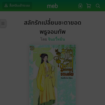
ล็อกอินเข้าระบบ
สลักรักเปลี่ยนชะตายอด
พธูจอมทัพ
โดย
จินอวี้หมิ่น