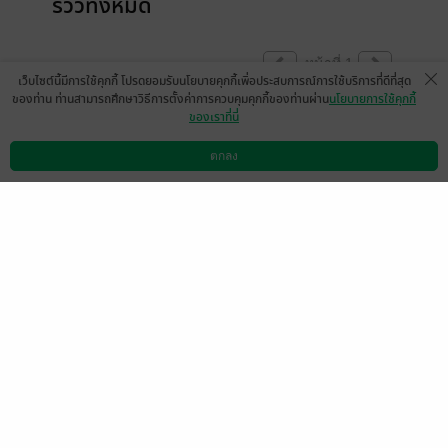
รีวิวทั้งหมด
หน้าที่ 1
เว็บไซต์นี้มีการใช้คุกกี้ โปรดยอมรับนโยบายคุกกี้เพื่อประสบการณ์การใช้บริการที่ดีที่สุด
ของท่าน ท่านสามารถศึกษาวิธีการตั้งค่าการควบคุมคุกกี้ของท่านผ่าน
นโยบายการใช้คุกกี้
ของเราที่นี่
เล่ม 3 ออกเมื่อไรคะ
Nidamart Tangmo Lertloypunya
ตกลง
ดาวน์โหลดแอป
วิธีการใช้งาน
ติดต่อเรา
0
gool
25 มิ.ย. 2568
8:53 น.
ชักจะชอบโซฟียูแล้ว เป็นนางร้ายได้น่ารัก
จริงๆ😆
มีแล้ว -
นิรนามID : 06dw20R638
0
18 มิ.ย. 2568
12:59 น.
4 เล่ม ก็จบแล้ว ช่วยออกเร็ว ๆ หน่อยได้ไหมค้า
าา
มีแล้ว -
Zumire
0
16 มิ.ย. 2568
9:18 น.