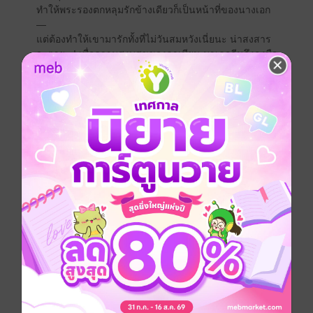
ทำให้พระรองตกหลุมรักข้างเดียวก็เป็นหน้าที่ของนางเอก
—
แต่ต้องทำให้เขามารักทั้งที่ไม่วันสมหวังเนี่ยนะ น่าสงสาร
จะตาย...! เพื่อความสงบสุขของดาเมียน มาเดอลีนจึงลงมือ
ทำบางอย่าง...
นอกจากนี้ยังมีอีเวนต์หนี้สินของบิดา หากพลาดพลั้งก็จะตก
เป็นเบี้ยล่างของตัวประกอบ
มาเดอลีนตัดสินใจปรึกษาริโอลด์ อาจารย์รูปหล่อเพื่อหา
ทางรับมืออย่างลับๆ ทว่า...!?
แม้อีเวนต์อันตรายต่อชีวิตและความบริสุทธิ์จะถาโถมใส่
‘นางเอก’
ทว่ามาเดอลีนก็มุ่งมั่นจะฝ่าฟันไปให้ได้ด้วยประสบการณ์
ของนางร้ายมือโปร!
เชิญพบกับเรื่องราวเลิฟคอเมดี้ของนางร้ายผู้มารับบท
นางเอก เล่ม 2!"
การ์ตูนญี่ปุ่น
หนังสือแปล
ตลก
โรแมนติก