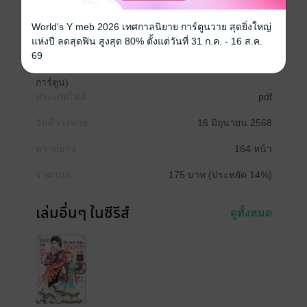
แฟนตาซี
World's Y meb 2026 เทศกาลนิยาย การ์ตูนวาย สุดยิ่งใหญ่
แห่งปี ลดสุดฟิน สูงสุด 80% ตั้งแต่วันที่ 31 ก.ค. - 16 ส.ค.
ซีรีส์
69
ชีวิตที่ 94 ของนางร้าย ไหงกลายเป็นนางเอกล่ะเนี่ย (ฉบับ
การ์ตูน)
ประเภทไฟล์
pdf
วันที่วางขาย
16 มิถุนายน 2568
ความยาว
164 หน้า
ราคาปก
175 บาท (ประหยัด 14%)
เล่มอื่นๆ ในซีรีส์
ดูทั้งหมด