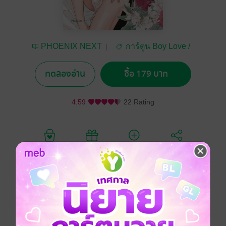
PHOENIX NEXT
การ์ตูน Boy Love /
Yaoi
ทดลองอ่าน
ซื้อ 179 บาท
4.59
22 Rating
อยากได้
ซื้อเป็นของขวัญ
ติดตาม
แชร์
อาซากะ เรโอะ α (อัลฟา) ซึ่งเกิดมาในครอบครัวดารา
เติบโตมาเป็นนักแสดงหนุ่มที่รับงานหลากหลาย ตั้งแต่ถ่าย
แบบไปจนถึงแสดงภาพยนตร์ เขาเกลียดการถูกหาว่า ‘ได้ดี
เพราะบารมีพ่อแม่’ จึงมุ่งมั่นทุ่มเทกับการขัดเกลาพรสวรรค์