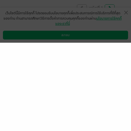
หน้าที่ 1
เว็บไซต์นี้มีการใช้คุกกี้ โปรดยอมรับนโยบายคุกกี้เพื่อประสบการณ์การใช้บริการที่ดีที่สุด
ของท่าน ท่านสามารถศึกษาวิธีการตั้งค่าการควบคุมคุกกี้ของท่านผ่าน
นโยบายการใช้คุกกี้
ของเราที่นี่
มีฉบับญี่ปุ่น เข้ามาเชียร์เพราะอ่านแล้วชอบ
มาก คู่รองโคตะนัทสึเมะก็ดี๊ดี
ตกลง
ดาวน์โหลดแอป
วิธีการใช้งาน
ติดต่อเรา
fahtsuki
0
26 ก.ค. 2568
15:1 น.
เอ้ย ก็ไม่ได้แย่นะ 55555 ซื้อเพราะรีวิวที่มีแต่
แซกๆๆ นี่ก็กะอ่านจอย ๆ เนื้อเรื่องก็จอย ๆ ไม่ได้
รู้สึกเสียดายเงินขนาดนั้น เพราะนี่ชอบแซกๆๆ
555555555 สนุกดีค่ะ ภาพสวย เนื้อเรื่องมี
จังหวะงง ๆ มาก ถ้าเอาตามจริงก็ยังดำเนินเรื่อง
ไม่สมูทเท่าไหร่ มีจังหวะกระโดดเยอะ อีกอย่าง
คาร์ดีไซน์ของนายเอกกับนายรองในเรื่องก็
ค่อนข้างใกล้กัน (คือไม่รู้จะให้ผมดำเหมือนกัน
ทำไม แอบสับสน) โดยรวมดีอยู่จ้า ถ้าชอบแซก
เหมือนเราก็จัดเลย เว้อร์มาก สะใจ
ฮิ้วๆๆๆๆๆๆๆ