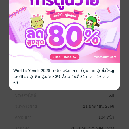
อยู่เสมอ จนในที่สุดก็ได้รับการเสนอให้รับบทนักแสดงนำ
จากผู้กำกับภาพยนตร์ชื่อดังระดับโลกโดยไม่คาดคิด ทว่าผู้
ที่ได้รับบท ‘คู่แห่งโชคชะตา’ ที่แสดงคู่กันกลับเป็นยานางิ
เอโตะ นักแสดงลูกดาราเช่นเดียวกับเขา และเป็น α ผู้มี
ข่าวฉาวไม่ขาดสาย เอโตะชอบใช้ชีวิตล่องลอย รักอิสระ
ไม่อยู่ภายใต้กฎเกณฑ์ ทำให้เรโอะมองเขาไม่ค่อยดีนัก แต่
ในคืนที่ทั้งสองถูกขังไว้ในโรงแรมเพื่อซ้อมการเข้าถึง
บทบาท เขาก็ได้รู้ความลับว่าแท้จริงแล้วเอโตะเป็น Ω (โอ
เมกา)...
Boy love / Yaoi
การ์ตูนญี่ปุ่น
หนังสือแปล
World's Y meb 2026 เทศกาลนิยาย การ์ตูนวาย สุดยิ่งใหญ่
แห่งปี ลดสุดฟิน สูงสุด 80% ตั้งแต่วันที่ 31 ก.ค. - 16 ส.ค.
ดรามา
omegaverse
69
ประเภทไฟล์
pdf
วันที่วางขาย
21 มิถุนายน 2568
ความยาว
184 หน้า
ราคาปก
205 บาท (ประหยัด 12%)