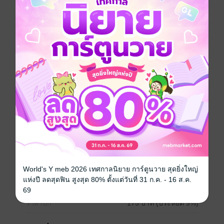
ศาสนาสเวน เพื่อช่วยมิวที่ถูกจับตัวไป!
คู่ต่อสู้ของฟิซเซลคืออูโร ผู้ใช้ ‘ปาฏิหาริย์’ เธอผู้นี้มีปริมาณ
พลังเวทมหาศาล ทำให้ฟิซเซลต่อสู้อย่างยากลำบาก...
อีกด้านหนึ่ง การประดาบระหว่างเคอร์นีกับโรบารี และ
เบริลที่ได้รับ ‘ดาบเซโน เกรย์เบิล’ กับสเปอร์ ‘นักล่าอัศวิน’
จะเป็นเช่นไรต่อไป!?"
การ์ตูนญี่ปุ่น
หนังสือแปล
แอกชัน
ตลก
ซีรีส์
ปรมาจารย์ดาบชั้นเซียนมาตบเกรียนถึงเมืองกรุง (ฉบับ
การ์ตูน)
ประเภทไฟล์
pdf
วันที่วางขาย
16 มิถุนายน 2568
World's Y meb 2026 เทศกาลนิยาย การ์ตูนวาย สุดยิ่งใหญ่
แห่งปี ลดสุดฟิน สูงสุด 80% ตั้งแต่วันที่ 31 ก.ค. - 16 ส.ค.
ความยาว
198 หน้า
69
ราคาปก
175 บาท (ประหยัด 9%)