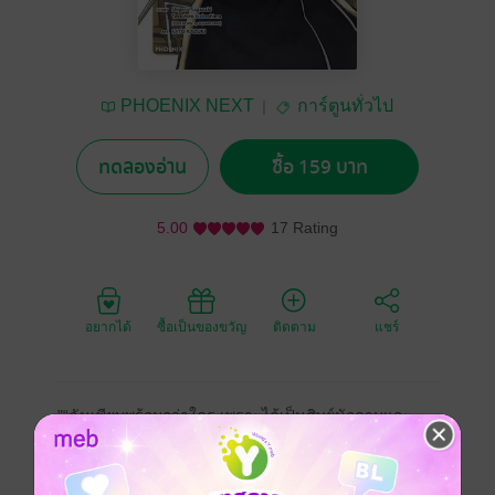
PHOENIX NEXT
การ์ตูนทั่วไป
ทดลองอ่าน
ซื้อ 159 บาท
5.00
17 Rating
อยากได้
ซื้อเป็นของขวัญ
ติดตาม
แชร์
"“ฉันเพียบพร้อมกว่าใคร เพราะได้เป็นศิษย์นักดาบและ
จอมเวทที่แกร่งที่สุด ดังนั้นไม่ว่าจะเกิดอะไรขึ้นก็แพ้ไม่
ได้...!!”
เบริล ฟิซเซล เคอร์นีไล่ตามมุขนายกและกองอัศวินของ