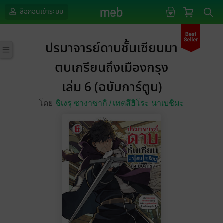
ล็อกอินเข้าระบบ
ปรมาจารย์ดาบชั้นเซียนมา
ตบเกรียนถึงเมืองกรุง
เล่ม 6 (ฉบับการ์ตูน)
โดย
ชิเงรุ ซางาซากิ /
เทตสึฮิโระ นาเบชิมะ