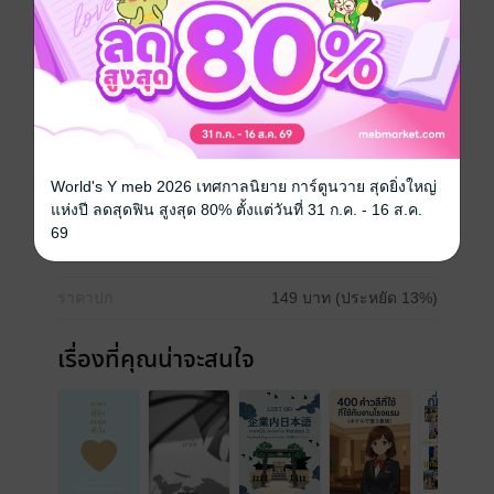
ในหนังสือประกอบด้วยคำศัพท์และประโยคตัวอย่างที่
สำคัญสำหรับการบริการอย่างมืออาชีพ
ภาษาญี่ปุ่น
ประเภทไฟล์
pdf
World's Y meb 2026 เทศกาลนิยาย การ์ตูนวาย สุดยิ่งใหญ่
แห่งปี ลดสุดฟิน สูงสุด 80% ตั้งแต่วันที่ 31 ก.ค. - 16 ส.ค.
วันที่วางขาย
04 มิถุนายน 2568
69
ความยาว
72 หน้า
ราคาปก
149 บาท (ประหยัด 13%)
เรื่องที่คุณน่าจะสนใจ