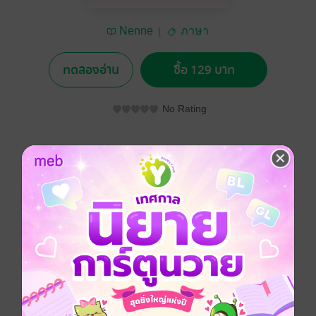
Nenne
ภาษา
ทดลองอ่าน
ซื้อ 129 บาท
No Rating
อยากได้
ซื้อเป็นของขวัญ
ติดตาม
แชร์
ในปัจจุบันที่ประเทศไทยมีธุระกิจร้านอาหารญี่ปุ่นได้เกิด
ขึ้นมากมายที่เป็นของชาวญี่ปุ่นโดยตรง ทำให้มีความ
ต้องการบุคลากรที่ทำงานในร้านอาหารญี่ปุ่นเพิ่มมากขึ้น
หากใครที่สามารถพูดภาษาญี่ปุ่นได้ก็จะได้รับเงินเดือนที่สูง
ขึ้นไปอีกด้วย