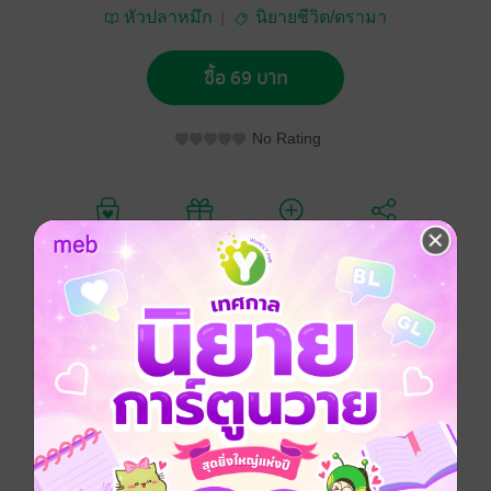
หัวปลาหมึก
นิยายชีวิต/ดรามา
ซื้อ 69 บาท
No Rating
อยากได้
ซื้อเป็นของขวัญ
ติดตาม
แชร์
เรื่องราวของคำทาย เด็กสาววัยสิบเจ็ดผู้เจนจัดเวทีการ
ประกวด
ที่จู่ๆ เส้นทางล่าฝันพลันสิ้นสุดลงหลังจากทั้งพ่อและแม่จาก
ไป
เธอจึงต้องย้ายเข้าไปใช้ชีวิตในคฤหาสน์หรูนาม ทอง
กาหลง
ที่ ๆ เธอจะได้ค้นพบกับเส้นทางสายใหม่ที่ต่างออกไปโดย
สิ้นเชิง