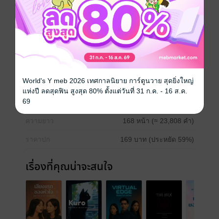
เส้นทางที่มีความลับดำมืดปกคลุมเร้นกายภายใต้ศักดินา
ดรามา
แก้แค้น
ครอบครัว
เสียดสีสังคม
รักสามเส้า
World's Y meb 2026 เทศกาลนิยาย การ์ตูนวาย สุดยิ่งใหญ่
ประเภทไฟล์
pdf, epub
(สารบัญ)
แห่งปี ลดสุดฟิน สูงสุด 80% ตั้งแต่วันที่ 31 ก.ค. - 16 ส.ค.
69
วันที่วางขาย
04 มิถุนายน 2568
ความยาว
168 หน้า (≈ 23,808 คำ)
ราคาปก
169 บาท (ประหยัด 59%)
เรื่องที่คุณน่าจะสนใจ