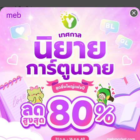
ช่างทุกข์เสียจริง!
ดีเด่นแห่งศตวรรษที่ 21 นางตั้งมั่นจะกอบกู้ตระกูลนี้ด้วยสองมือ
กจะค้าขายก็แค่ขึ้นภูเขาไปตามหา
หล่อเลิศล้ำที่นอนจมกองเลือดอยู่กลางป่ามาให้…
าความโชคดีอันยิ่งใหญ่มาให้นาง!!"