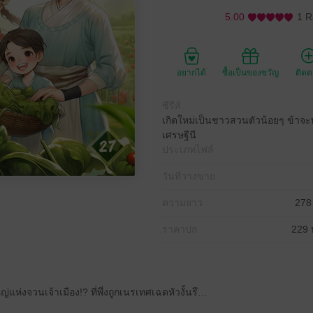
5.00
1 R
อยากได้
ซื้อเป็นของขวัญ
ติด
ซีรีส์
เกิดใหม่เป็นชาวสวนตัวน้อยๆ ข้าจ
เศรษฐีนี
ประเภทไฟล์
วันที่วางขาย
ความยาว
278
ราคาปก
229 
แห่งจวนเจ้าเมือง!? ที่พึ่งถูกเนรเทศเฉดหัวงั้นรึ…