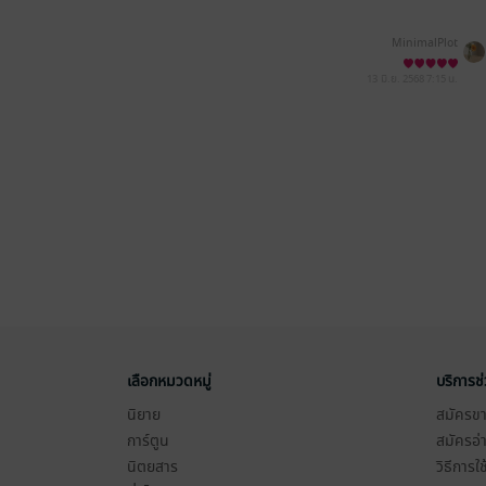
MinimalPlot
13 มิ.ย. 2568
7:15 น.
เลือกหมวดหมู่
บริการช
นิยาย
สมัครขาย
การ์ตูน
สมัครอ่
นิตยสาร
วิธีการใ