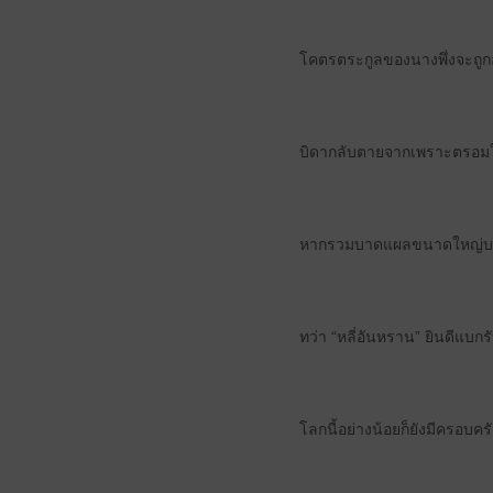
โคตรตระกูลของนางพึ่งจะถูกอ
บิดากลับตายจากเพราะตรอมใจ
หากรวมบาดแผลขนาดใหญ่บนใบห
ทว่า “หลี่อันหราน” ยินดีแบก
โลกนี้อย่างน้อยก็ยังมีครอบค