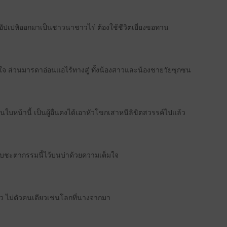
ัปเปหิออกมาเป็นชาวนาชาวไร่ ต้องใช้ชีวิตเยี่ยงขอทาน
 ส่วนมารดาอ่อนแอไร้ทางสู่ ทั้งน้องสาวและน้องชายวัยซุกซน
น้านี้ เป็นผู้อื่นคงได้เอาหัวโขกเสาหนีลิขิตสวรรค์ไปแล้ว
รับชะตากรรมนี้ไว้บนบ่าด้วยความเต็มใจ
รัว ไม่ตัวคนเดียวเช่นโลกที่นางจากมา