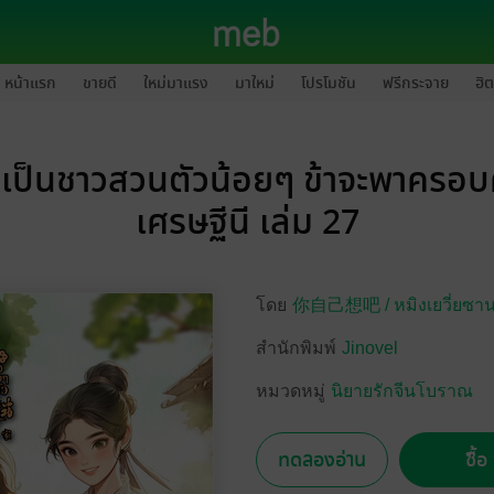
หน้าแรก
ขายดี
ใหม่มาแรง
มาใหม่
โปรโมชัน
ฟรีกระจาย
ฮิต
ม่เป็นชาวสวนตัวน้อยๆ ข้าจะพาครอบค
เศรษฐีนี เล่ม 27
โดย
你自己想吧 /
หมิงเยวี่ยซ
สำนักพิมพ์
Jinovel
หมวดหมู่
นิยายรักจีนโบราณ
ทดลองอ่าน
ซื้