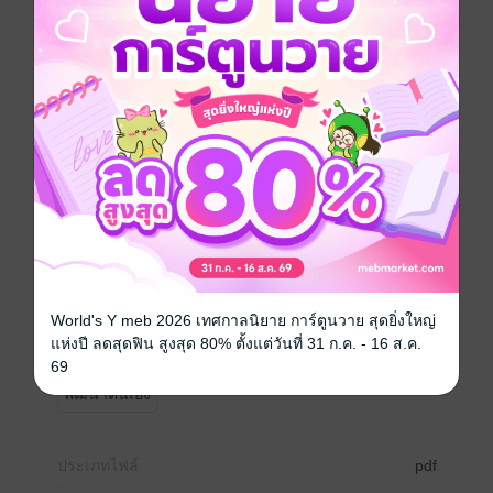
เพราะความจริงก็คือ… คนส่วนใหญ่มักเริ่มต้นแบบนั้น
เหมือนกัน
หลายคนคิดว่าการเก็บเงินเป็นเรื่องของ “คนรวย”
บางคนก็เชื่อว่าต้องมีรายได้หลักแสนก่อนถึงจะเก็บเงินได้
หรือไม่ก็รอให้ “พร้อมก่อน” แล้วค่อยเริ่มเก็บ
**แต่นี่คือความเข้าใจผิดที่พาเราหลงทาง**
การเก็บเงินไม่ใช่เรื่องของ “จำนวน” เท่านั้น
แต่มันคือ “วินัย” และ “นิสัย” ที่คุณค่อยๆ สร้างขึ้นได้
เริ่มได้เลย ไม่ว่าคุณจะมีเงินเดือนเท่าไหร่
และไม่ต้องรอให้พร้อม เพราะบอกตามตรง…
**“วันที่พร้อม” อาจไม่มีวันมาถึง ถ้าคุณไม่เริ่มลงมือทำวัน
World's Y meb 2026 เทศกาลนิยาย การ์ตูนวาย สุดยิ่งใหญ่
นี้**
แห่งปี ลดสุดฟิน สูงสุด 80% ตั้งแต่วันที่ 31 ก.ค. - 16 ส.ค.
69
พัฒนาตนเอง
ประเภทไฟล์
pdf