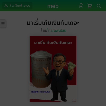
ล็อกอินเข้าระบบ
มาเริ่มเก็บเงินกันเถอะ
โดย
ืnarawutus