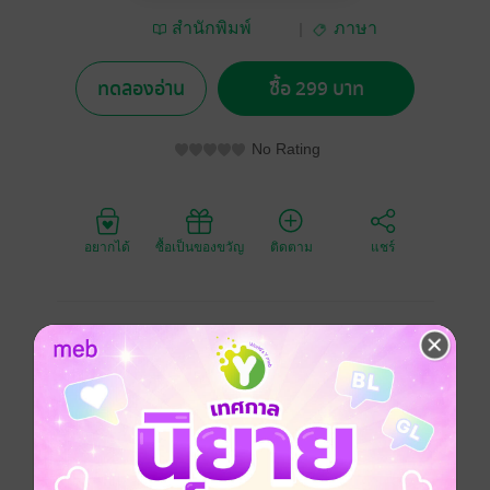
สำนักพิมพ์
ภาษา
OpenDurian
ทดลองอ่าน
ซื้อ 299 บาท
No Rating
อยากได้
ซื้อเป็นของขวัญ
ติดตาม
แชร์
ตัวช่วยจำศัพท์จีนแบบไว x2 ตอบโจทย์ทุกปัญหาการจำ
ศัพท์จีน รวมศัพท์ระดับ HSK2 กว่า 150 คำ พร้อมแบบ
ฝึกหัดอีกกว่า 28 ชุด
ภาษาจีน
ภาษาเพื่อธุรกิจ
ภาษาเพื่อท่องเที่ยว
ภาษาในชีวิตประจำวัน
การอ่าน
การเขียน