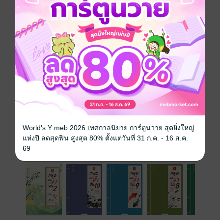
เตรียมสอบ / ข้อสอบ
คำศัพท์
ซีรีส์
สมุดจำจีน HSK
ประเภทไฟล์
pdf
วันที่วางขาย
10 มิถุนายน 2568
ความยาว
246 หน้า
ราคาปก
299 บาท
World's Y meb 2026 เทศกาลนิยาย การ์ตูนวาย สุดยิ่งใหญ่
แห่งปี ลดสุดฟิน สูงสุด 80% ตั้งแต่วันที่ 31 ก.ค. - 16 ส.ค.
เล่มอื่นๆ ในซีรีส์
69
ดูทั้งหมด