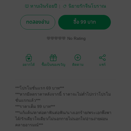
หาบเงินร้อยปี
นิยายรักจีนโบราณ
ทดลองอ่าน
ซื้อ 99 บาท
No Rating
อยากได้
ซื้อเป็นของขวัญ
ติดตาม
แชร์
***โปรโมชั่นแรก 69 บาท***
***หากมีลดราคาหลังจากนี้ ราคาจะไม่ต่ำไปกว่าโปรโม
ชั่นแรกแล้ว***
***ราคาเต็ม 99 บาท***
***แก้แค้น/ตาต่อตาฟันต่อฟัน/นางเอกร้าย/พระเอกพึ่งพา
ได้/รักเดียวใจเดียว/ไม่นอกกายไม่นอกใจ/อ่านง่ายผ่อน
คลายอารมณ์***