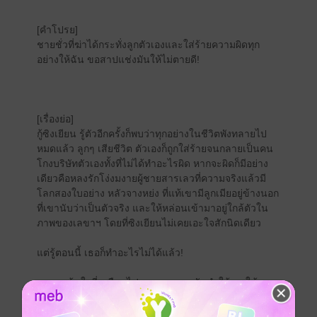
[คำโปรย]
ชายชั่วที่ฆ่าได้กระทั่งลูกตัวเองและใส่ร้ายความผิดทุก
อย่างให้ฉัน ขอสาปแช่งมันให้ไม่ตายดี!
[เรื่องย่อ]
กู้ซิงเยียน รู้ตัวอีกครั้งก็พบว่าทุกอย่างในชีวิตพังทลายไป
หมดแล้ว ลูกๆ เสียชีวิต ตัวเองก็ถูกใส่ร้ายจนกลายเป็นคน
โกงบริษัทตัวเองทั้งที่ไม่ได้ทำอะไรผิด หากจะผิดก็มีอย่าง
เดียวคือหลงรักโง่งมงายผู้ชายสารเลวที่ความจริงแล้วมี
โลกสองใบอย่าง หลัวจางหย่ง ที่แท้เขามีลูกเมียอยู่ข้างนอก
ที่เขานับว่าเป็นตัวจริง และให้หล่อนเข้ามาอยู่ใกล้ตัวใน
ภาพของเลขาฯ โดยที่ซิงเยียนไม่เคยเอะใจสักนิดเดียว
แต่รู้ตอนนี้ เธอก็ทำอะไรไม่ได้แล้ว!
ความแค้นใจที่เหมือนไฟนรกแผดเผา มันทำให้เธอใช้แรง
เฮือกสุดท้ายลุกขึ้นมาเขียนคำสาปแช่งด้วยตัวหนังสือสี
เลือดบนกำแพงบ้าน หวังว่าเมื่อตายไปตนจะคอยเฝ้าของ