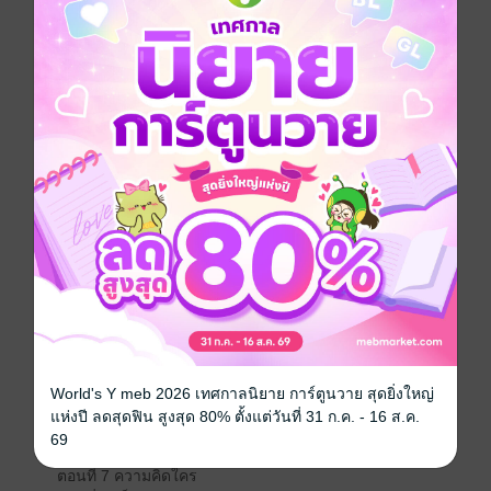
พวกคนเลวระยำอยู่ในทุกมุมมืด แต่แล้วกลับไม่เป็นอย่าง
นั้น เพราะเธอตื่นขึ้นมาอีกครั้ง พบว่าตัวเองย้อนเวลาถอย
หลังกลับมาหนึ่งปี ลูกสาวยังอยู่ในครรภ์ ลูกชายยังอยู่
โรงเรียน นี่คือจุดที่เธอยังแก้ไขทุกอย่างได้ เพราะสิ่งสำคัญ
ที่สุดก็คือชีวิตลูก ขอแค่ได้รักษาชีวิตลูกๆ เอาไว้ แล้วจาก
นั้นคือการทวงคืนชีวิตที่พวกมันได้ขโมยเธอไป คนสารเลว
พวกนั้นจะต้องเจ็บปวดแสนสาหัสไปจนกว่ามันจะตาย และ
แน่นอนว่าพวกมันจะต้องไม่ตายดี!
ชีวิตของซิงเยียนจะเป็นอย่างไรต่อจากนี้ โปรดติดตาม!
[สารบัญ]
บทนำ ชาติหมาสารเลว
ตอนที่ 1 ขอให้ไม่ตายดี
ตอนที่ 2 ย้อนกลับมา
ตอนที่ 3 คาหนังคาเขา
World's Y meb 2026 เทศกาลนิยาย การ์ตูนวาย สุดยิ่งใหญ่
ตอนที่ 4 ตอแหลได้โล่
แห่งปี ลดสุดฟิน สูงสุด 80% ตั้งแต่วันที่ 31 ก.ค. - 16 ส.ค.
ตอนที่ 5 พ่อแม่ไม่สั่งสอน
69
ตอนที่ 6 สวัสดีคุณเลขาฯ
ตอนที่ 7 ความคิดใคร