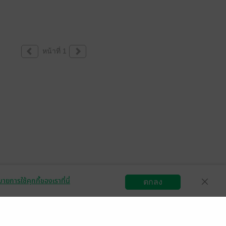
หน้าที่ 1
ายการใช้คุกกี้ของเราที่นี่
ตกลง
สมัครขายอีบุ๊ก
วิธีการใช้งาน
ติดต่อเรา
กลุ่มธุรกิจในเครือ
Central
OfficeMate