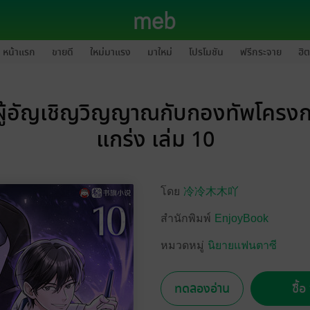
หน้าแรก
ขายดี
ใหม่มาแรง
มาใหม่
โปรโมชัน
ฟรีกระจาย
ฮิต
ู้อัญเชิญวิญญาณกับกองทัพโครงก
แกร่ง เล่ม 10
โดย
冷冷木木吖
สำนักพิมพ์
EnjoyBook
หมวดหมู่
นิยายแฟนตาซี
ทดลองอ่าน
ซื้