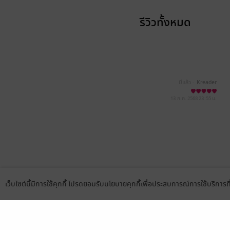
รีวิวทั้งหมด
มีแล้ว -
Kreader
13 ก.ค. 2568
23:55 น.
เว็บไซต์นี้มีการใช้คุกกี้ โปรดยอมรับนโยบายคุกกี้เพื่อประสบการณ์การใช้บริการ
Language
ดาวน์โหลดแอป
เลือกหมวดหมู่
บริการช
นิยาย
สมัครขาย
การ์ตูน
สมัครอ่