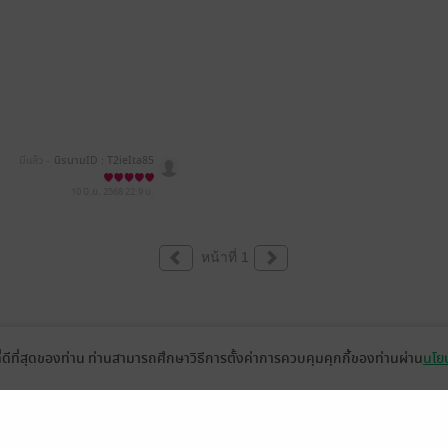
มีแล้ว -
นิรนามID : T2ieIta85
8
10 มิ.ย. 2568
22:9 น.
หน้าที่ 1
ที่ดีที่สุดของท่าน ท่านสามารถศึกษาวิธีการตั้งค่าการควบคุมคุกกี้ของท่านผ่าน
นโยบ
่วยเหลือ
เกี่ยวกับเรา
อีบุ๊ก
ข่าวสารและกิจกรรม
านหนังสือ
ติดต่อเรา