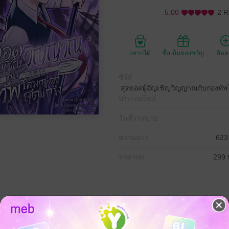
5.00
2 R
อยากได้
ซื้อเป็นของขวัญ
ติด
ซีรีส์
สุดยอดผู้อัญเชิญวิญญาณกับกองทัพ
ประเภทไฟล์
วันที่วางขาย
ความยาว
623
ราคาปก
299 
ดเข้ามาอยู่ในมิติคล้ายเกมล่ามอนสเตอร์และได้รับการปลุกพลังอาชีพเป็นผู้อัญเชิญ
ดียวกัน สวีเสี่ยวฉิง เพื่อนร่วมห้องที่เป็นคู่แข่งของเว่ยเสี่ยวซูก็ปลุกพลัง
ันในดันเจี้ยนเพื่อพิสูจน์ความสามารถของตนเอง โดยเฉพาะเว่ยเสี่ยวซูที่ต้อ